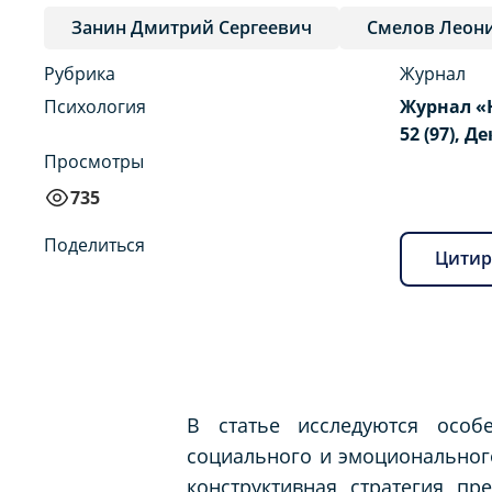
Занин Дмитрий Сергеевич
Смелов Леони
Рубрика
Журнал
Психология
Журнал «
52 (97), Д
Просмотры
735
Поделиться
Цитир
В статье исследуются особ
социального и эмоционального
конструктивная стратегия п