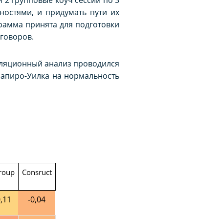
ностями, и придумать пути их
рамма принята для подготовки
говоров.
реляционный анализ проводился
апиро-Уилка на нормальность
roup
Consruct
,1
1
-0,04