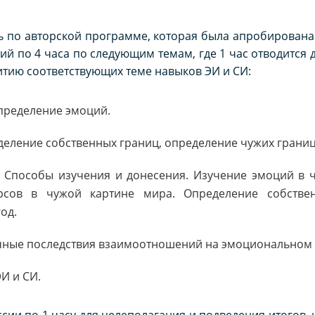
ь по авторской программе, которая была апробирована 
ятий по 4 часа по следующим темам, где 1 час отводится 
итию соответствующих теме навыков ЭИ и СИ:
пределение эмоций.
еление собственных границ, определение чужих границ
. Способы изучения и донесения. Изучение эмоций в 
рсов в чужой картине мира. Определение собстве
од.
чные последствия взаимоотношений на эмоциональном 
И и СИ.
сии по 1 часу для целеполагания и подведения итогов, 