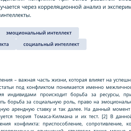
зучается через корреляционной анализ и эксперим
интеллекты.
эмоциональный интеллект
икта
социальный интеллект
ления – важная часть жизни, которая влияет на успешн
 статьи под конфликтом понимается именно межличнос
умя индивидами происходит борьба за ресурсы, пр
ыть борьба за социальную роль, право на эмоциональн
ную арендную ставку и так далее. На данный момент 
уется теория Томаса-Килмана и их тест. [2] В данно
ения конфликта: приспособление, сопротивление, к
долговременных отношений, стратегии также можно 