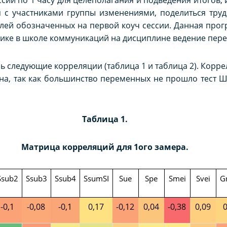
 с участниками группы изменениями, поделиться труд
елей обозначенных на первой коуч сессии. Данная прог
ике в школе коммуникаций на дисциплине ведение пере
сь следующие корреляции (таблица 1 и таблица 2). Кор
а, так как большинство переменных не прошло тест Ш
Таблица 1.
Матрица корреляций для 1ого замера.
Ssub2
Ssub3
Ssub4
SsumSI
Sue
Spe
Smei
Svei
G
-0,1
-0,08
-0,1
0,1
7
-0,1
2
0,04
-0,3
8
0,0
9
0