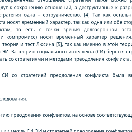
едут к сохранению отношений, а деструктивные к разры
тратегия одна – сотрудничество. [4] Так как осталь
та носят временный характер, так как одна или обе ст
там, то есть с точки зрения долгосрочной остал
 и компромисс) носят временный характер решения
я теория и тест Люсина [5], так как именно в этой тео
. За теорию социального интеллекта (СИ) берется струк
зать со стратегиями и методами преодоления конфликта.
 СИ со стратегией преодоления конфликта была в
следования.
тегию преодоления конфликтов, на основе соответствующи
ляции между СИ, ЭИ и стратегией преодоления конфликтов