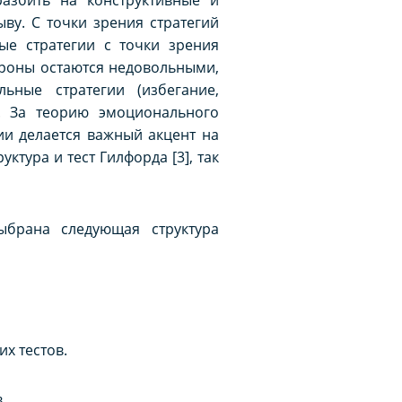
ву. С точки зрения стратегий
ные стратегии с точки зрения
ороны остаются недовольными,
ьные стратегии (избегание,
. За теорию эмоционального
рии делается важный акцент на
тура и тест Гилфорда [3], так
ыбрана следующая структура
х тестов.
.