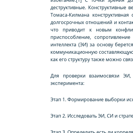
деструктивные. Конструктивные в
Томаса-Килмана конструктивная с
долгосрочных отношений и контак
что приводит к новым конфлик
приспособление, сопротивление
интеллекта (ЭИ) за основу беретс
коммуникационную составляющую ЭИ
как его структуру также можно свя
Для проверки взаимосвязи ЭИ,
эксперимента:
Этап 1. Формирование выборки ис
Этап 2. Исследовать ЭИ, СИ и стра
Этап 3. Определить есть ли корре