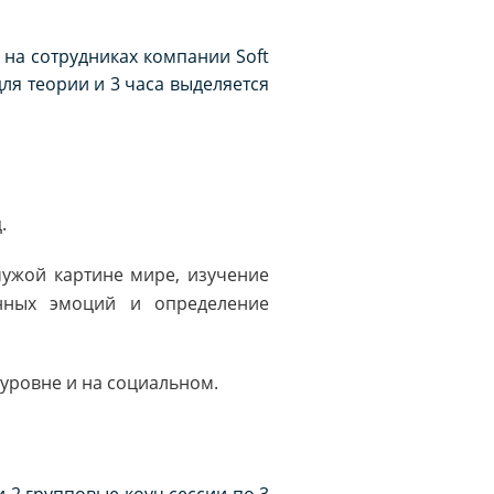
на сотрудниках компании Soft
для теории и 3 часа выделяется
.
чужой картине мире, изучение
нных эмоций и определение
уровне и на социальном.
и 2 групповые коуч сессии по 3