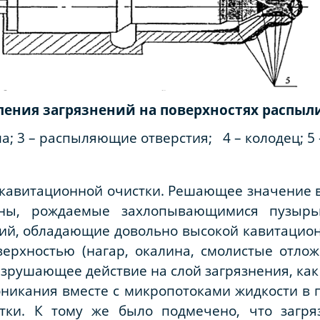
ения загрязнений на поверхностях распыл
ла;
3
– распыляющие отверстия;
4
– колодец;
5
кавитационной очистки. Решающее значение в
ны, рождаемые захлопывающимися пузырьк
ий, обладающие довольно высокой кавитацион
ерхностью (нагар, окалина, смолистые отло
зрушающее действие на слой загрязнения, как 
роникания вместе с микропотоками жидкости в
стки. К тому же было подмечено, что загря