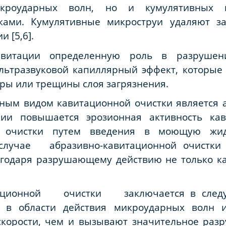
кроударных волн, но и кумулятивных м
ами. Кумулятивные микроструи удаляют за
 [5,6].
авитации определенную роль в разрушен
льтразвуковой капиллярный эффект, которые
ры или трещины слоя загрязнения.
вным видом кавитационной очистки является 
ии повышается эрозионная активность ка
д очистки путем введения в моющую жидк
 случае абразивно-кавитационной очистки 
агодаря разрушающему действию не только к
тационной очистки заключается в следую
 в области действия микроударных волн 
корости, чем и вызывают значительное разр