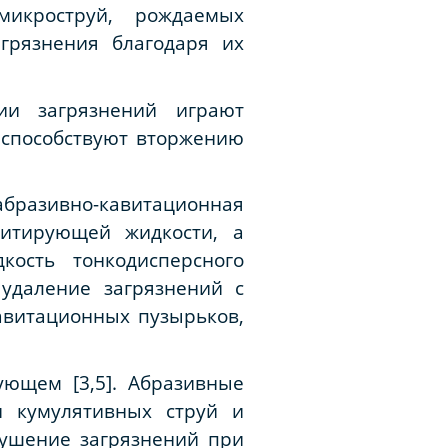
икроструй, рождаемых
грязнения благодаря их
ии загрязнений играют
 способствуют вторжению
абразивно-кавитационная
витирующей жидкости, а
ость тонкодисперсного
удаление загрязнений с
авитационных пузырьков,
щем [3,5]. Абразивные
и кумулятивных струй и
ушение загрязнений при