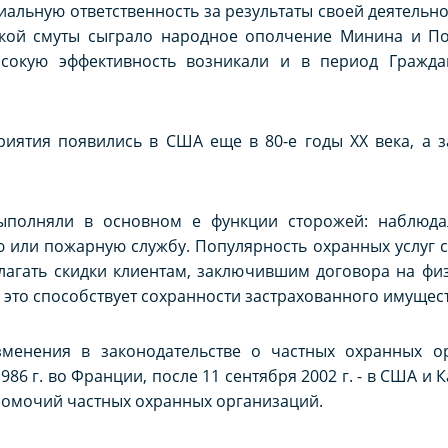
иальную ответственность за результаты своей деятельн
кой смуты сыграло народное ополчение Минина и По
сокую эффективность возникали и в период Граждан
иятия появились в США еще в 80-е годы XX века, а з
ыполняли в основном е функции сторожей: наблюда
или пожарную службу. Популярность охранных услуг си
лагать скидки клиентам, заключившим договора на фи
к это способствует сохранности застрахованного имущест
менения в законодательстве о частных охранных ор
86 г. во Франции, после 11 сентября 2002 г. - в США и К
омочий частных охранных организаций.