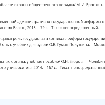
области охраны общественного порядка/ М. И. Еропкин.- М
временной административно-государственной реформы в Р
льство Власть, 2015. – 79 с. - Текст: непосредственный.
щаяся роль государства в контексте реформ государств
пыт: учебник для вузов/ О.В. Гуман-Полутвина. – Москва: П
льные органы: учебное пособие/ О.Н. Егоров. — Челябин
о университета, 2014. – 167 с. - Текст: непосредственны