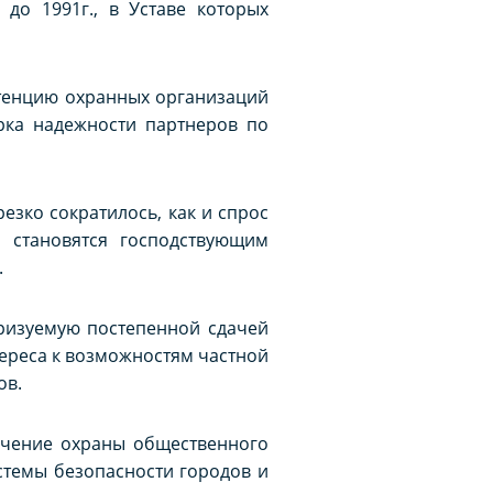
о 1991г., в Уставе которых
етенцию охранных организаций
ерка надежности партнеров по
езко сократилось, как и спрос
 становятся господствующим
.
еризуемую постепенной сдачей
ереса к возможностям частной
ов.
ечение охраны общественного
стемы безопасности городов и