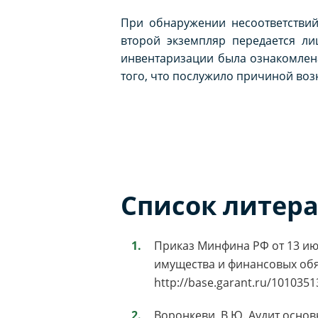
При обнаружении несоответствий
второй экземпляр передается ли
инвентаризации была ознакомлен
того, что послужило причиной воз
Список литер
Приказ Минфина РФ от 13 ию
имущества и финансовых обяз
http://base.garant.ru/101035
Воронкеви, В.Ю. Аудит осно