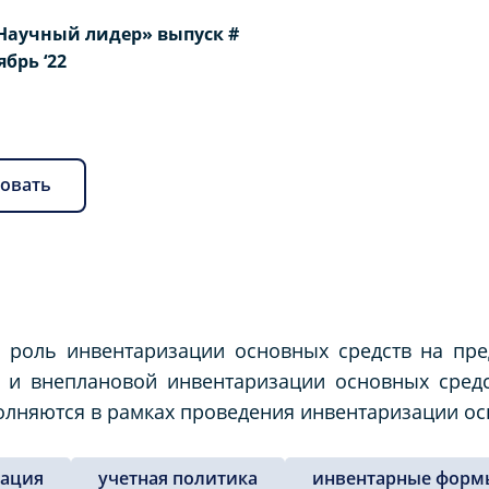
Научный лидер» выпуск #
оябрь ‘22
овать
а роль инвентаризации основных средств на пре
 и внеплановой инвентаризации основных средс
лняются в рамках проведения инвентаризации ос
зация
учетная политика
инвентарные форм