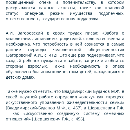
посвященный опеке и попечительству, в котором
раскрываются важные аспекты, такие как правовой
статус опекунов, режим имущества подопечных,
ответственность, государственная поддержка.
А.И. Загоровский в своих трудах писал: «Забота о
малолетнем, лишившемся родителей, столь естественна и
необходима, что потребность в ней сознается в самые
ранние периоды человеческой общественности»
[Загоровский А.И., с. 412]. Это ещё раз подчеркивает, что
каждый ребенок нуждается в заботе, защите и любви со
стороны взрослых. Также необходимость в опеке
обусловлена большим количеством детей, находящихся в
детских домах.
Также нужно отметить, что Владимирский-Буданов М.Ф. в
своей научной работе определил «опеку» как «процесс
искусственного управления жизнедеятельности семьи»
[Владимирский-Буданов М.Ф., с. 457], а Шершеневич Г.Ф.
– как «искусственно созданную систему семейных
отношений» [Шершеневич Г.Ф., с. 456].