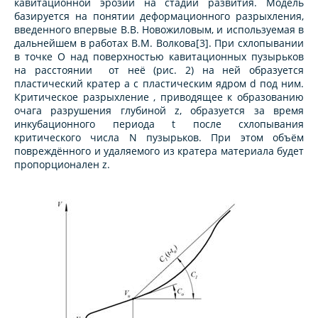
кавитационной эрозии на стадии развития. Модель
базируется на понятии деформационного разрыхления,
введенного впервые В.В. Новожиловым, и используемая в
дальнейшем в работах В.М. Волкова[3]. При схлопывании
в точке
О
над поверхностью кавитационных пузырьков
на расстоянии от неё (рис. 2) на ней образуется
пластический кратер
a
с пластическим ядром d под ним.
Критическое разрыхление , приводящее к образованию
очага разрушения глубиной z, образуется за время
инкубационного периода
t
после схлопывания
критического числа N пузырьков. При этом объём
повреждённого и удаляемого из кратера материала будет
пропорционален z.