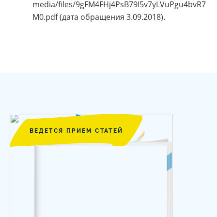
media/files/9gFM4FHj4PsB79I5v7yLVuPgu4bvR7
M0.pdf (дата обращения 3.09.2018).
ВЕДЕТСЯ ПРИЕМ СТАТЕЙ