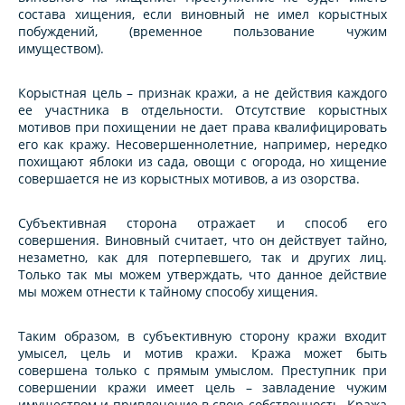
состава хищения, если виновный не имел корыстных
побуждений, (временное пользование чужим
имуществом).
Корыстная цель – признак кражи, а не действия каждого
ее участника в отдельности. Отсутствие корыстных
мотивов при похищении не дает права квалифицировать
его как кражу. Несовершеннолетние, например, нередко
похищают яблоки из сада, овощи с огорода, но хищение
совершается не из корыстных мотивов, а из озорства.
Субъективная сторона отражает и способ его
совершения. Виновный считает, что он действует тайно,
незаметно, как для потерпевшего, так и других лиц.
Только так мы можем утверждать, что данное действие
мы можем отнести к тайному способу хищения.
Таким образом, в субъективную сторону кражи входит
умысел, цель и мотив кражи. Кража может быть
совершена только с прямым умыслом. Преступник при
совершении кражи имеет цель – завладение чужим
имуществом и привлечение в свою собственность. Кража