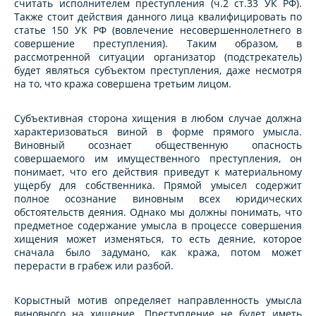
считать исполнителем преступления (ч.2 ст.33 УК РФ).
Также стоит действия данного лица квалифицировать по
статье 150 УК РФ (вовлечение несовершеннолетнего в
совершение преступления). Таким образом, в
рассмотренной ситуации организатор (подстрекатель)
будет являться субъектом преступления, даже несмотря
на то, что кража совершена третьим лицом.
Субъективная сторона хищения в любом случае должна
характеризоваться виной в форме прямого умысла.
Виновный осознает общественную опасность
совершаемого им имущественного преступления, он
понимает, что его действия приведут к материальному
ущербу для собственника. Прямой умысел содержит
полное осознание виновным всех юридических
обстоятельств деяния. Однако мы должны понимать, что
предметное содержание умысла в процессе совершения
хищения может изменяться, то есть деяние, которое
сначала было задумано, как кража, потом может
перерасти в грабеж или разбой.
Корыстный мотив определяет направленность умысла
виновного на хищение. Преступление не будет иметь