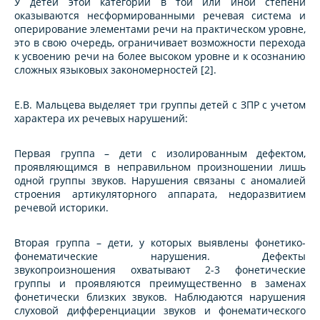
У детей этой категории в той или иной степени
оказываются несформированными речевая система и
оперирование элементами речи на практическом уровне,
это в свою очередь, ограничивает возможности перехода
к усвоению речи на более высоком уровне и к осознанию
сложных языковых закономерностей [2].
Е.В. Мальцева выделяет три группы детей с ЗПР с учетом
характера их речевых нарушений:
Первая группа
–
дети с изолированным дефектом,
проявляющимся в неправильном произношении лишь
одной группы звуков. Нарушения связаны с аномалией
строения артикуляторного аппарата, недоразвитием
речевой историки.
Вторая группа
–
дети, у которых выявлены фонетико-
фонематические нарушения. Дефекты
звукопроизношения охватывают 2-3 фонетические
группы и проявляются преимущественно в заменах
фонетически близких звуков. Наблюдаются нарушения
слуховой дифференциации звуков и фонематического