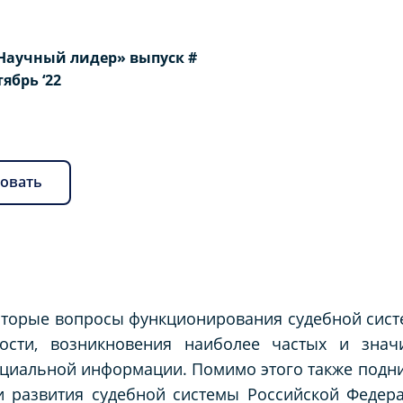
Научный лидер» выпуск #
ктябрь ‘22
овать
которые вопросы функционирования судебной сис
ности, возникновения наиболее частых и зна
ициальной информации. Помимо этого также подн
и развития судебной системы Российской Федер