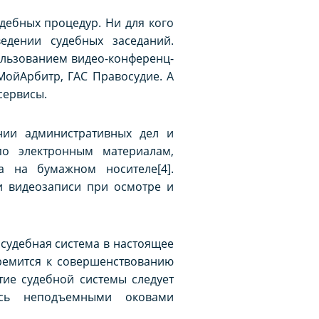
дебных процедур. Ни для кого
едении судебных заседаний.
ользованием видео-конференц-
МойАрбитр, ГАС Правосудие. А
сервисы.
нии административных дел и
по электронным материалам,
 на бумажном носителе[4].
и видеозаписи при осмотре и
судебная система в настоящее
тремится к совершенствованию
тие судебной системы следует
ясь неподъемными оковами