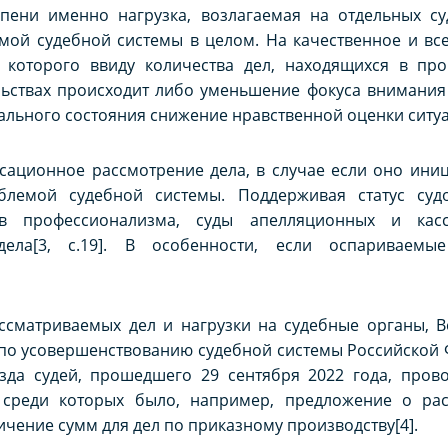
епени именно нагрузка, возлагаемая на отдельных су
мой судебной системы в целом. На качественное и вс
которого ввиду количества дел, находящихся в прои
льствах происходит либо уменьшение фокуса внимания
ального состояния снижение нравственной оценки ситу
сационное рассмотрение дела, в случае если оно ини
блемой судебной системы. Поддерживая статус суд
в профессионализма, суды апелляционных и кас
ела[3, c.19]. В особенности, если оспариваемые
сматриваемых дел и нагрузки на судебные органы, 
 по усовершенствованию судебной системы Российской 
зда судей, прошедшего 29 сентября 2022 года, пров
и среди которых было, например, предложение о р
чение сумм для дел по приказному производству[4].