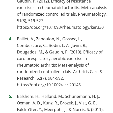
Gaudin, P. (2012). Efficacy of resistance
exercises in rheumatoid arthritis: Meta-analysis
of randomized controlled trials. Rheumatology,
51(3), 519-527.
https://doi.org/10.1093/rheumatology/ker330
Baillet, A., Zeboulon, N., Gossec, L.,
Combescure, C., Bodin, L.-A., Juvin, R.,
Dougados, M., & Gaudin, P. (2010). Efficacy of
cardiorespiratory aerobic exercise in
rheumatoid arthritis: Meta-analysis of
randomized controlled trials. Arthritis Care &
Research, 62(7), 984-992.
https://doi.org/10.1002/acr.20146
Balshem, H., Helfand, M., Schünemann, H. J.,
Oxman, A. D., Kunz, R., Brozek, J., Vist, G. E.,
Falck-Ytter, Y., Meerpohl, J., & Norris, S. (2011).