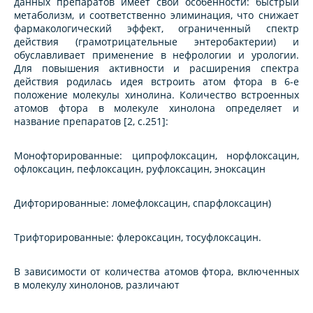
данных препаратов имеет свои особенности: быстрый
метаболизм, и соответственно элиминация, что снижает
фармакологический эффект, ограниченный спектр
действия (грамотрицательные энтеробактерии) и
обуславливает применение в нефрологии и урологии.
Для повышения активности и расширения спектра
действия родилась идея встроить атом фтора в 6-е
положение молекулы хинолина. Количество встроенных
атомов фтора в молекуле хинолона определяет и
название препаратов [2, c.251]:
Монофторированные: ципрофлоксацин, норфлоксацин,
офлоксацин, пефлоксацин, руфлоксацин, эноксацин
Дифторированные: ломефлоксацин, спарфлоксацин)
Трифторированные: флероксацин, тосуфлоксацин.
В зависимости от количества атомов фтора, включенных
в молекулу хинолонов, различают