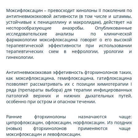
Моксифлоксацин – превосходит хинолоны II поколения по
антипневмококковой активности (в том числе и штаммы,
устойчивые к пенициллину и макролидам), действует на
неспорообразующие анаэробы. Опубликованные
исследовательские анализы по клинической
фармакологии моксифлоксацина говорят о его высокой
терапевтической эффективности при использовании
терапевтических схем в нефрологии, урологии и
гинекологии.
Антипневмококковая эффетивность фторхинолонов таких,
как моксифлоксацина, гемифлоксацина, гатифлоксацина
позволяет рассматривать их с позиции химиотерапии I
ряда (препараты выбора) для терапии инфицированных
патологий верхних и нижних дыхательных путей,
особенно при остром и опасном течении.
Ранние фторхинолоны назначаются чаще:
ципрофлоксацин, офлоксацин, норфлоксацин. Из поздних
(новых) фторхинолонов применяются чаще
моксифлоксацин и левофлоксацин.