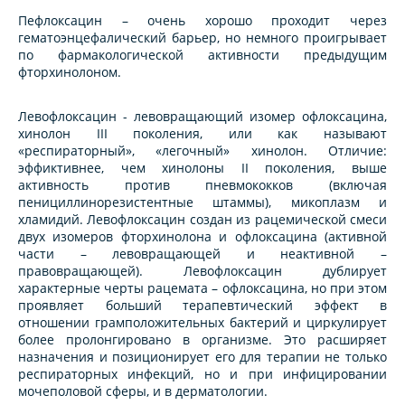
Пефлоксацин – очень хорошо проходит через
гематоэнцефалический барьер, но немного проигрывает
по фармакологической активности предыдущим
фторхинолоном.
Левофлоксацин - левовращающий изомер офлоксацина,
хинолон III поколения, или как называют
«респираторный», «легочный» хинолон. Отличие:
эффиктивнее, чем хинолоны II поколения, выше
активность против пневмококков (включая
пенициллинорезистентные штаммы), микоплазм и
хламидий. Левофлоксацин создан из рацемической смеси
двух изомеров фторхинолона и офлоксацина (активной
части – левовращающей и неактивной –
правовращающей). Левофлоксацин дублирует
характерные черты рацемата – офлоксацина, но при этом
проявляет больший терапевтический эффект в
отношении грамположительных бактерий и циркулирует
более пролонгировано в организме. Это расширяет
назначения и позиционирует его для терапии не только
респираторных инфекций, но и при инфицировании
мочеполовой сферы, и в дерматологии.