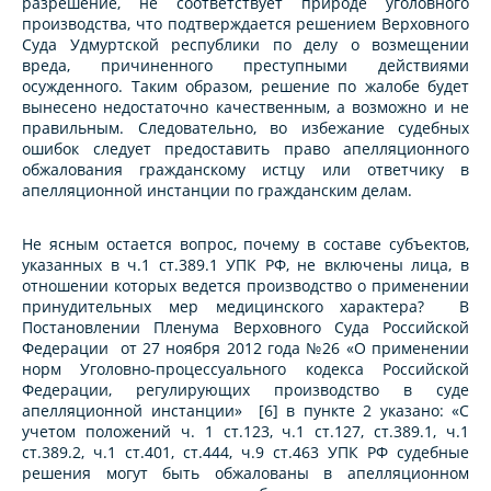
разрешение, не соответствует природе уголовного
производства, что подтверждается решением Верховного
Суда Удмуртской республики по делу о возмещении
вреда, причиненного преступными действиями
осужденного. Таким образом, решение по жалобе будет
вынесено недостаточно качественным, а возможно и не
правильным. Следовательно, во избежание судебных
ошибок следует предоставить право апелляционного
обжалования гражданскому истцу или ответчику в
апелляционной инстанции по гражданским делам.
Не ясным остается вопрос, почему в составе субъектов,
указанных в ч.1 ст.389.1 УПК РФ, не включены лица, в
отношении которых ведется производство о применении
принудительных мер медицинского характера? В
Постановлении Пленума Верховного Суда Российской
Федерации от 27 ноября 2012 года №26 «О применении
норм Уголовно-процессуального кодекса Российской
Федерации, регулирующих производство в суде
апелляционной инстанции» [6] в пункте 2 указано: «С
учетом положений ч. 1 ст.123, ч.1 ст.127, ст.389.1, ч.1
ст.389.2, ч.1 ст.401, ст.444, ч.9 ст.463 УПК РФ судебные
решения могут быть обжалованы в апелляционном