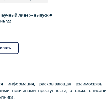
Научный лидер» выпуск #
юнь ‘22
овать
ся информация, раскрывающая взаимосвязь 
щими причинами преступности, а также описан
упника.