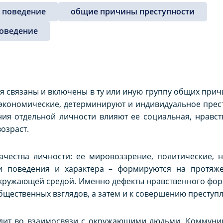
 поведение
общие причины преступности
поведение
 связаны и включены в ту или иную группу общих прич
 экономические, детерминируют и индивидуальное прест
ия отдельной личности влияют ее социальная, нравст
озраст.
ачества личности: ее мировоззрение, политические, 
и поведения и характера – формируются на протяже
 окружающей средой. Именно дефекты нравственного фо
щественных взглядов, а затем и к совершению преступ
дит во взаимосвязи с окружающими людьми. Коммуни