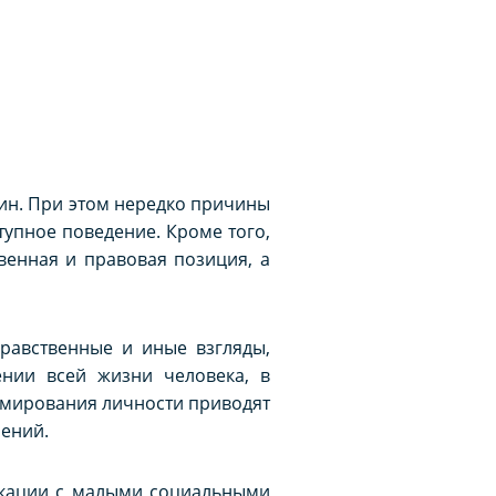
ин. При этом нередко причины
упное поведение. Кроме того,
венная и правовая позиция, а
нравственные и иные взгляды,
нии всей жизни человека, в
рмирования личности приводят
лений.
кации с малыми социальными