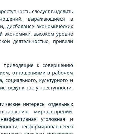
еступность, следует выделить
тношений, выражающиеся в
и, дисбалансе экономических
ой экономики, высоком уровне
ской деятельностью, привели
, приводящие к совершению
нием, отношениями в рабочем
, социального, культурного и
, ведут к росту преступности.
тические интересы отдельных
ставлению мировоззрений.
 неэффективная уголовная и
тупности, несформировавшееся
нигилизм граждан составляют