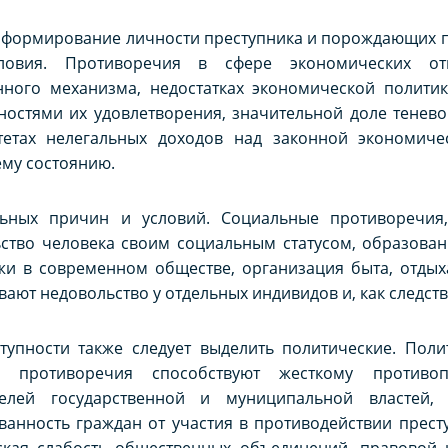
а формирование личности преступника и порождающих пр
ловия. Противоречия в сфере экономических о
нного механизма, недостатках экономической политик
ностями их удовлетворения, значительной доле тенев
тетах нелегальных доходов над законной экономиче
му состоянию.
ьных причин и условий. Социальные противоречия
ьство человека своим социальным статусом, образова
ежи в современном обществе, организация быта, отдыха
ют недовольство у отдельных индивидов и, как следствие
упности также следует выделить политические. Поли
противоречия способствуют жесткому противопо
телей государственной и муниципальной властей,
ванность граждан от участия в противодействии прес
ская слабость общественных объединений, правовой 