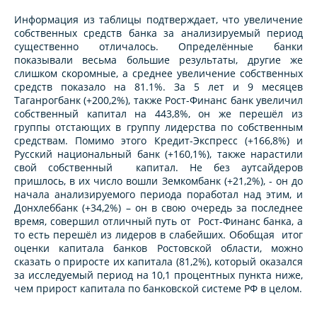
Информация из таблицы подтверждает, что увеличение
собственных средств банка за анализируемый период
существенно отличалось. Определённые банки
показывали весьма большие результаты, другие же
слишком скоромные, а среднее увеличение собственных
средств показало на 81.1%. За 5 лет и 9 месяцев
Таганрогбанк (+200,2%), также Рост-Финанс банк увеличил
собственный капитал на 443,8%, он же перешёл из
группы отстающих в группу лидерства по собственным
средствам. Помимо этого Кредит-Экспресс (+166,8%) и
Русский национальный банк (+160,1%), также нарастили
свой собственный капитал. Не без аутсайдеров
пришлось, в их число вошли Земкомбанк (+21,2%), - он до
начала анализируемого периода поработал над этим, и
Донхлеббанк (+34,2%) – он в свою очередь за последнее
время, совершил отличный путь от Рост-Финанс банка, а
то есть перешёл из лидеров в слабейших. Обобщая итог
оценки капитала банков Ростовской области, можно
сказать о приросте их капитала (81,2%), который оказался
за исследуемый период на 10,1 процентных пункта ниже,
чем прирост капитала по банковской системе РФ в целом.