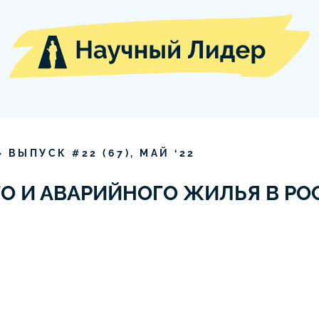
» ВЫПУСК #
22
(
67
),
МАЙ
‘
22
О И АВАРИЙНОГО ЖИЛЬЯ В РО