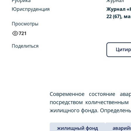
Рубрика
Журнал
Юриспруденция
Журнал «
22 (67), ма
Просмотры
721
Поделиться
Цитир
Современное состояние ава
посредством количественным 
жилищного фонда. Определены 
жилищный фонд
аварий