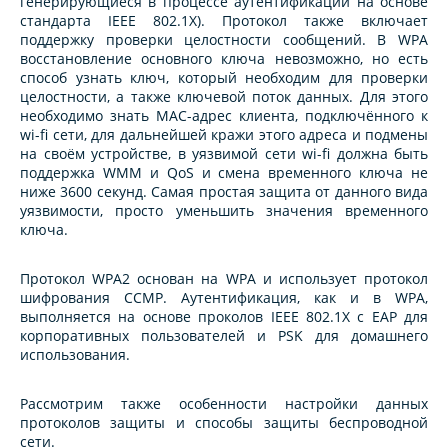
генерирующиеся в процессе аутентификации на основе
стандарта IEEE 802.1X). Протокол также включает
поддержку проверки целостности сообщений. В WPA
восстановление основного ключа невозможно, но есть
способ узнать ключ, который необходим для проверки
целостности, а также ключевой поток данных. Для этого
необходимо знать MAC-адрес клиента, подключённого к
wi-fi сети, для дальнейшей кражи этого адреса и подмены
на своём устройстве, в уязвимой сети wi-fi должна быть
поддержка WMM и QoS и смена временного ключа не
ниже 3600 секунд. Самая простая защита от данного вида
уязвимости, просто уменьшить значения временного
ключа.
Протокол WPA2 основан на WPA и использует протокол
шифрования CCMP. Аутентификация, как и в WPA,
выполняется на основе проколов IEEE 802.1X с EAP для
корпоративных пользователей и PSK для домашнего
использования.
Рассмотрим также особенности настройки данных
протоколов защиты и способы защиты беспроводной
сети.