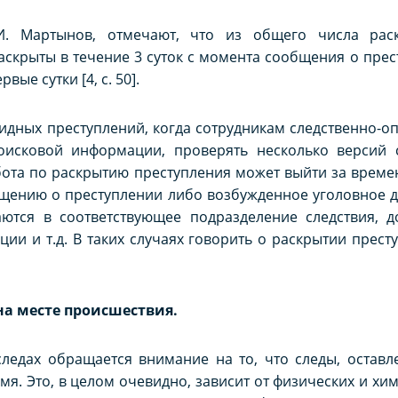
.И. Мартынов, отмечают, что из общего числа рас
аскрыты в течение 3 суток с момента сообщения о пре
вые сутки [4, с. 50].
идных преступлений, когда сотрудникам следственно-о
оисковой информации, проверять несколько версий
бота по раскрытию преступления может выйти за врем
бщению о преступлении либо возбужденное уголовное д
ются в соответствующее подразделение следствия, до
ии и т.д. В таких случаях говорить о раскрытии прест
на месте происшествия.
ледах обращается внимание на то, что следы, оставл
мя. Это, в целом очевидно, зависит от физических и хим