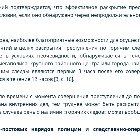
ний подтверждается, что эффективное раскрытие пре
словии, если оно обнаружено через непродолжительно
рова, наиболее благоприятные возможности для осущес
ятий в целях раскрытия преступления по горячим сле
е в условиях неочевидности, обнаруживается в теч
 мегаполиса, крупного районного центра или города на
чим следам являются
первые 3 часа после его совер
в течение 12 часов [3, с. 16].
ло времени с момента совершения преступления до по
на внутренних дел, тем труднее может быть раскрыти
 случаев речь о наличии «горячих следов» может вообщ
о-постовых нарядов полиции и следственно-опе