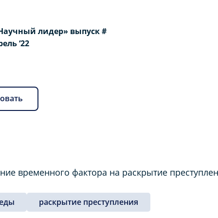
Научный лидер» выпуск #
рель ‘22
овать
яние временного фактора на раскрытие преступлен
леды
раскрытие преступления