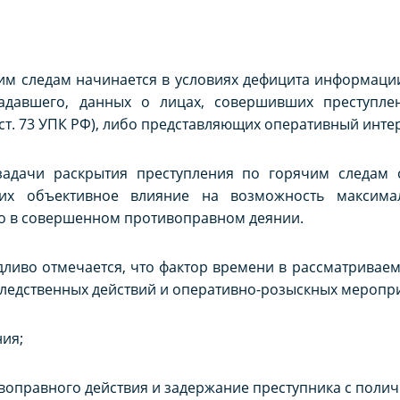
им следам начинается в условиях дефицита информации
адавшего, данных о лицах, совершивших преступлен
ст. 73 УПК РФ), либо представляющих оперативный интер
адачи раскрытия преступления по горячим следам с
их объективное влияние на возможность максимал
о в совершенном противоправном деянии.
дливо отмечается, что фактор времени в рассматриваем
следственных действий и оперативно-розыскных меропри
ния;
воправного действия и задержание преступника с поли