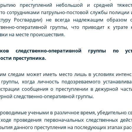
рытию преступлений небольшой и средней тяжест
что сотрудниками патрульно-постовой службы полиции 
ктуру Росгвардии) не всегда надлежащим образом о
твенно-оперативной группы, что приводит к утрате
ки на месте происшествия.
ов следственно-оперативной группы по уст
ости преступника.
чим следам может иметь место лишь в условиях интен
 группы, когда личность подозреваемого устанавлива
истрации сообщения о преступлении в дежурной части
урной следственно-оперативной группы.
роводимые учеными в различное время, убедительно сви
 ходе проведения первоначальных следственных дейс
рытия данного преступления на последующих этапах ра