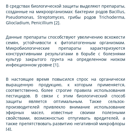
В средствах биологической защиты выделяют препараты,
созданные на микроорганизмах: бактерии родов Bacillus,
Pseudomonas, Streptomyces, грибы родов Trichoderma,
Gliocladium, Penicillium [2].
Данные препараты способствуют увеличению всхожести
семян, устойчивости к фитопатогенным организмам.
Микробиологические препараты характеризуются
конструктивными результатами в борьбе с болезнями
культур закрытого грунта на определенном низком
инфекционном уровне [1].
В настоящее время повысился спрос на органически
выращенную продукцию, к которым применяется,
соответственно, более строгие правила использования
пестицидов. В связи с этим биологический способ
защиты является оптимальным. Также сельзох-
производителей привлекло внимание использование
эфирных масел, известные своими полезными
свойствами, возможностью отпугивать вредителей, а
также препятствовать развитию негативной микрофлоры
[4].