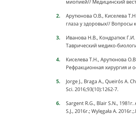
миопией// Медицинский вестн
Арутюнова О.В., Киселева Т
глаза у здоровых// Вопросы 
Иванова Н.В., Кондратюк Г.И
Таврический медико-биологиче
Киселева Т.Н., Арутюнова О.В
Рефракционная хирургия и оф
Jorge J., Braga A., Queirós A.
Sci. 2016;93(10):1262-7.
Sargent R.G., Blair S.N., 1981
S.J., 2016г.; Wylęgała A. 2016г.;.