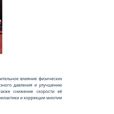
жительное влияние физических
азного давления и улучшению
также снижение скорости её
офилактики и коррекции миопии