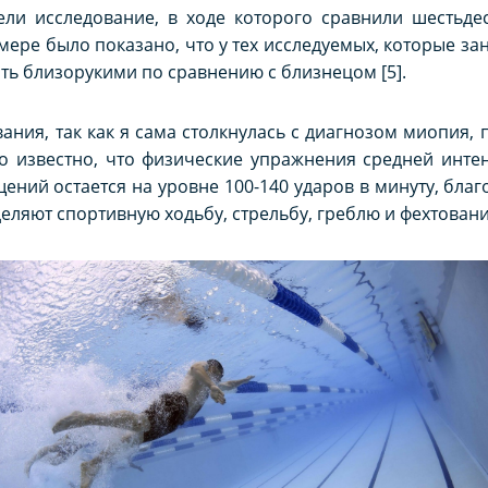
вели исследование, в ходе которого сравнили шестьд
римере было показано, что у тех исследуемых, которые 
ать близорукими по сравнению с близнецом [5].
ания, так как я сама столкнулась с диагнозом миопия,
 известно, что физические упражнения средней интенс
ений остается на уровне 100-140 ударов в минуту, бла
еляют спортивную ходьбу, стрельбу, греблю и фехтовани