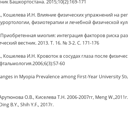
ик Башкортостана. 2015;10(2):169-171
.Н., Кошелева И.Н. Влияние физических упражнений на р
курортологии, физиотерапии и лечебной физической куль
. Приобретенная миопия: интеграция факторов риска ра
ский вестник. 2013. Т. 16. № 3-2. С. 171-176
., Кошелева И.Н. Кровоток в сосудах глаза после физичес
тальмология.2006;6(3):57-60
 Changes in Myopia Prevalence among First-Year University S
г. Арутюнова О.В., Киселева Т.Н. 2006-2007гг, Meng W.,2011г.
Ding B.Y., Shih Y.F., 2017г.