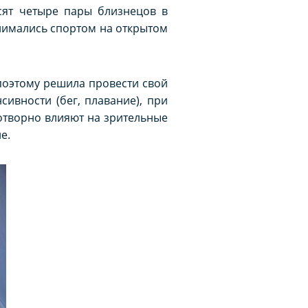
есят четыре пары близнецов в
занимались спортом на открытом
 поэтому решила провести свой
ивности (бег, плавание), при
готворно влияют на зрительные
е.