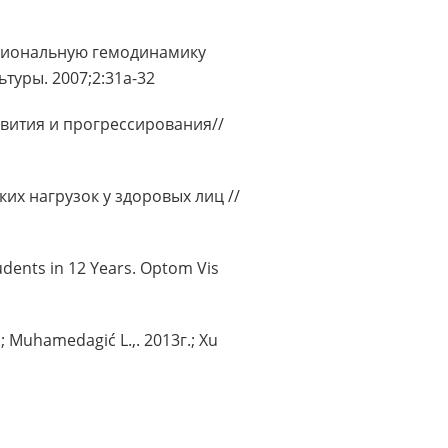
егиональную гемодинамику
туры. 2007;2:31a-32
звития и прогрессирования//
ких нагрузок у здоровых лиц //
tudents in 12 Years. Optom Vis
; Muhamedagić L.,. 2013г.; Xu