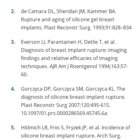
de Camara DL, Sheridan JM, Kammer BA.
Rupture and aging of silicone gel breast
implants. Plast Reconstr Surg. 1993;91:828–834
Everson LI, Parantainen H, Detlie T, et al.
Diagnosis of breast implant rupture: imaging
findings and relative efficacies of imaging
techniques. AJR Am J Roentgenol 1994;163:57-
60.
Gorczyca DP, Gorczyca SM, Gorczyca KL. The
diagnosis of silicone breast implant rupture.
Plast Reconstr Surg 2007;120:49S-61S.
10.1097/01.prs.0000286569.45745.6a
Hölmich LR, Friis S, Fryzek JP, et al. Incidence of
silicone breast implant rupture. Arch Surg.