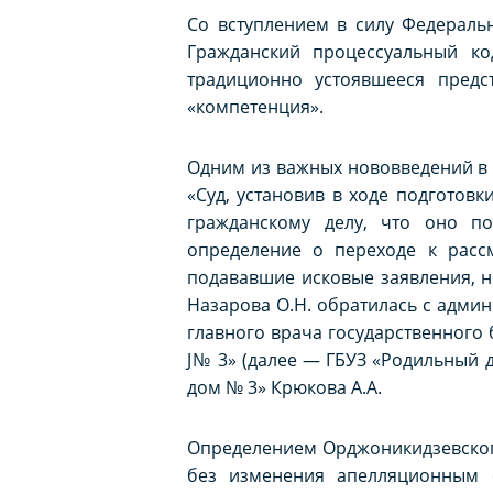
Со вступлением в силу Федераль
Гражданский процессуальный ко
традиционно устоявшееся предст
«компетенция».
Одним из важных нововведений в да
«Суд, установив в ходе подготовк
гражданскому делу, что оно по
определение о переходе к расс
подававшие исковые заявления, н
Назарова О.Н. обратилась с адми
главного врача государственног
J№ 3» (далее — ГБУЗ «Родильный 
дом № 3» Крюкова А.А.
Определением Орджоникидзевского 
без изменения апелляционным 