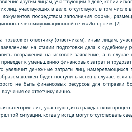
вление другим лицам, участвующим в деле, копий иско
их лиц, участвующих в деле, отсутствуют, в том числе 
у документов посредством заполнения формы, разме
ионно-телекоммуникационной сети «Интернет». [2].
 позволяет ответчику (ответчикам), иным лицам, уча
 заявлением на стадии подготовки дела к судебному 
вить возражения на исковое заявление, а в случае 
приведет к уменьшению финансовых затрат и трудозатр
это увеличит денежные затраты лиц, намеревающихся 
разом должен будет поступить истец в случае, если в
просто не быть финансовых ресурсов для отправки б
вручения ее ответчику лично.
ая категория лиц, участвующая в гражданском процесс
рел той ситуации, когда у истца могут отсутствовать св