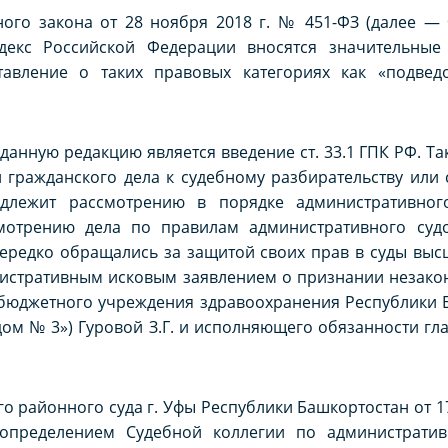
ного закона от 28 ноября 2018 г. № 451-ФЗ (далее —
декс Российской Федерации вносятся значительные
авление о таких правовых категориях как «подведом
нную редакцию является введение ст. 33.1 ГПК РФ. Так в
и гражданского дела к судебному разбирательству или
длежит рассмотрению в порядке административного
мотрению дела по правилам административного судо
ередко обращались за защитой своих прав в суды высш
нистративным исковым заявлением о признании незако
о бюджетного учреждения здравоохранения Республики
дом № 3») Гуровой З.Г. и исполняющего обязанности гл
районного суда г. Уфы Республики Башкортостан от 17
определением Судебной коллегии по администрати