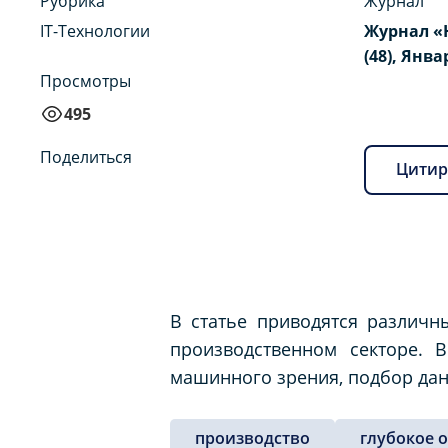
Рубрика
Журнал
IT-Технологии
Журнал «
(48), Янва
Просмотры
495
Поделиться
Цитир
В статье приводятся различн
производственном секторе. 
машинного зрения, подбор дан
производство
глубокое 