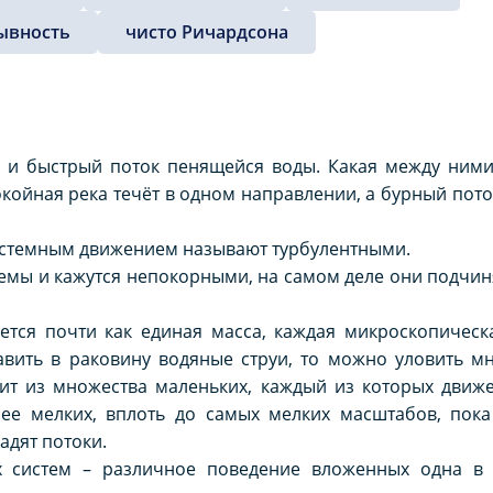
ывность
чисто Ричардсона
у и быстрый поток пенящейся воды. Какая между ними
покойная река течёт в одном направлении, а бурный пото
истемным движением называют турбулентными.
темы и кажутся непокорными, на самом деле они подчи
ется почти как единая масса, каждая микроскопическ
бавить в раковину водяные струи, то можно уловить 
оит из множества маленьких, каждый из которых движ
лее мелких, вплоть до самых мелких масштабов, пока
адят потоки.
х систем – различное поведение вложенных одна в 