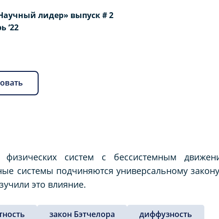
Научный лидер» выпуск # 2
рь ‘22
овать
 физических систем с бессистемным движен
ные системы подчиняются универсальному закону.
зучили это влияние.
тность
закон Бэтчелора
диффузность