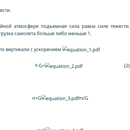
ести.
ойной атмосфере подъемная сила равна силе тяжести.
грузка самолета больше либо меньше 1.
по вертикали с ускорением
Y-G=
(2)
n=G
m/G