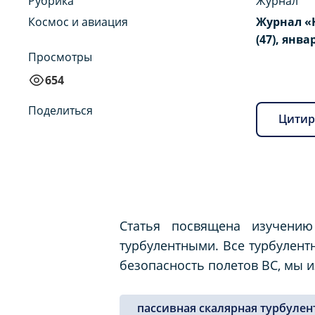
Рубрика
Журнал
Космос и авиация
Журнал «
(47), янва
Просмотры
654
Поделиться
Цитир
Статья посвящена изучению
турбулентными. Все турбулент
безопасность полетов ВС, мы и
пассивная скалярная турбулен