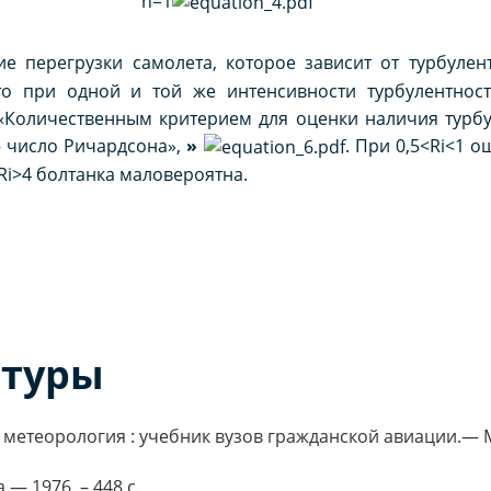
n=1
 перегрузки самолета, которое зависит от турбулент
то при одной и той же интенсивности турбулентнос
 «Количественным критерием для оценки наличия турб
– число Ричардсона»,
»
. При 0,5<Ri<1 
 Ri>4 болтанка маловероятна.
атуры
 метеорология : учебник вузов гражданской авиации.— М.
— 1976. – 448 с.