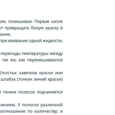
пле, помешивая. Первая капля
ут превращать белую краску в
вании.
 при вливании одной жидкости,
е перепады температуры между
 так же, как перемешиваются
толстых завитков краски или
штабах (тонких линий краски)
м тонких полосок подчиняется
ичением. У полосок различной
соотношение по количеству; и