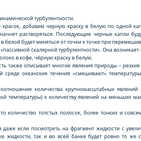
динамической турбулентности.
 красок, добавим черную краску в белую по одной ка
 начнет растворяться. Последующие черные капли буд
 в белой будет меняться от точки к точке при перемеши
«пассивной скалярной турбулентности». Она возникает
олоко в кофе, чёрную краску в белую.
сть также описывает многие явления природы – резки
ой среде океанские течения «смешивают» температуры
соотношение количества крупномасштабных явлений (
ой температуры) к количеству явлений на меньших мас
что количество толстых полосок, более тонких и совсе
я даже если посмотреть на фрагмент жидкости с увел
е жидкости, так и во всей банке будет ровно то же 