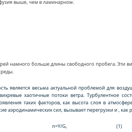
фузия выше, чем в ламинарном.
рей намного больше длины свободного пробега. Эти ви
среды.
сть является весьма актуальной проблемой для воздуш
вихревые хаотичные потоки ветра. Турбулентное сос
роявления таких факторов, как высота слоя в атмосфер
е аэродинамических сил, вызывает перегрузки и , как ре
n=Y/G,
(1)