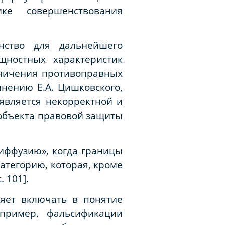
ке совершенствования
нство для дальнейшего
щностных характеристик
аничения противоправных
нению Е.А. Цишковского,
является некорректной и
 объекта правовой защиты
диффузию», когда границы
атегорию, которая, кроме
 101].
ляет включать в понятие
апример, фальсификации