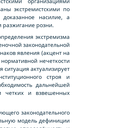
стскими организациями
наны экстремистскими по
 доказанное насилие, а
 разжигание розни.
 определения экстремизма
ценочной законодательной
наков явления (акцент на
х нормативной нечеткости
 ситуация актуализирует
ституционного строя и
обходимость дальнейшей
и четких и взвешенных
вующего законодательного
альную модель дефиниции