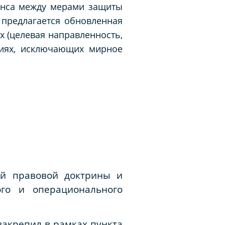
анса между мерами защиты
, предлагается обновленная
х (целевая направленность,
ериях, исключающих мирное
ой правовой доктрины и
ого и операционального
закрепил в рамках пункта