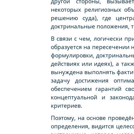
другой стороны, вызывае
некоторых религиозных объ
решению суда), где центр
доктринальные положения, т
В связи с чем, логически п
образуется на пересечении 
формулировки, доктринальны
действиях или идеях), а та
вынуждена выполнять факти
задачу достижения оптим
обеспечением гарантий св
концептуальной и законо
критериев.
Поэтому, на основе проведё
определения, видится целе