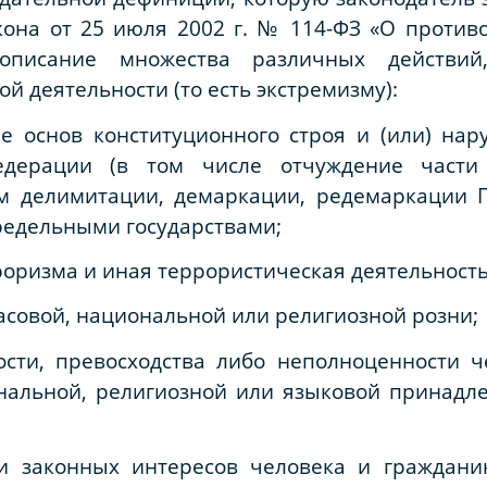
кона от 25 июля 2002 г. № 114-ФЗ «О против
 описание множества различных действий
й деятельности (то есть экстремизму):
ие основ конституционного строя и (или) на
едерации (в том числе отчуждение части
м делимитации, демаркации, редемаркации 
редельными государствами;
роризма и иная террористическая деятельность
асовой, национальной или религиозной розни;
ости, превосходства либо неполноценности ч
ональной, религиозной или языковой принадл
и законных интересов человека и граждани