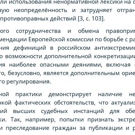
ли использования ненормативной лексики на с
овую неопределённость и затрудняет отгра
отивоправных действий [3, с. 103].
ного сотрудничества и обмена правопри
ендации Европейской комиссии по борьбе с р
ния дефиниций в российском антиэкстремис
 о возможности дополнительной конкретизаци
ия наиболее опасными деяниями, включая 
то, безусловно, является дополнительным ор
о регулирования.
ной практики демонстрирует наличие не
кой фактических обстоятельств, что актуали
ний высших судебных инстанций для обе
ки. Так, например, попытки признать экстр
и преследование граждан за публикации и ре