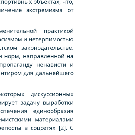
портивных объектах, что,
ничение экстремизма от
менительной практикой
асизмом и нетерпимостью
тском законодательстве.
и норм, направленной на
пропаганду ненависти и
иентиром для дальнейшего
которых дискуссионных
зирует задачу выработки
спечения единообразия
емистскими материалами
посты в соцсетях [2].
С