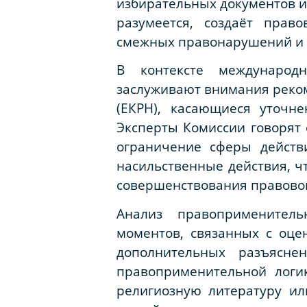
избирательных документов и
разумеется, создаёт прав
смежных правонарушений и пр
В контексте международ
заслуживают внимания реком
(ЕКРН), касающиеся уточне
Эксперты Комиссии говорят
ограничение сферы действ
насильственные действия, ч
совершенствования правовог
Анализ правоприменитель
моментов, связанных с оцен
дополнительных разъясне
правоприменительной логи
религиозную литературу ил