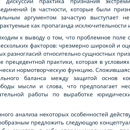
т дискуссии практика признания экстреми
единений (в частности, которые были приз
альным аргументом зачастую выступает не
рактуемые как пропаганда исключительности и
риходим к выводу о том, что проблемное поле
нескольких факторов: чрезмерно широкой и о
х разногласий относительно сущностных приз
кже прецедентной практики, которая в условия
чески нормотворческую функцию. Сложившаяся
ального баланса между защитой основ кон
ободы мысли и слова, что предполагает не
дательной работы по выработке юридическ
нного анализа некоторых особенностей дейст
сообразным предложить следующую концепту