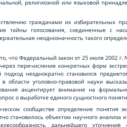
ональной, религиозной или языковой принадл
ествлению гражданами их избирательных пр
е тайны голосования, соединенные с нас
содержательная неоднозначность такого опред
о, что Федеральный закон от 25 июля 2002 г. 
через перечисление конкретных форм экстрем
 подход неоднократно становился предметом
 в области уголовно-правовой науки высказ
рования акцентирует внимание на формальн
прос о выработке единого сущностного понятия 
ческом сообществе определение понятия эк
тно становилось объектом научного анализа и
елесообразность дальнейшего уточнения