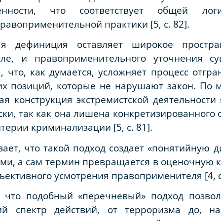
ности, что соответствует общей логи
равоприменительной практики [5, с. 82].
ная дефиниция оставляет широкое простра
сле, и правоприменительного уточнения су
 что, как думается, усложняет процесс отгр
х позиций, которые не нарушают закон. По м
я конструкция экстремистской деятельности 
ки, так как она лишена конкретизированного
терии криминализации [5, с. 81].
вает, что такой подход создает «понятийную 
ми, а сам термин превращается в оценочную к
бъективного усмотрения правоприменителя [4, с.
, что подобный «перечневый» подход позво
й спектр действий, от терроризма до, н