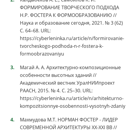
ФОРМИРОВАНИЕ ТВОРЧЕСКОГО ПОДХОДА
Н.Р. ФОСТЕРА К ФОРМООБРАЗОВАНИЮ //
Наука и образование сегодня, 2021. № 3 (62)
С. 64–68. URL:
https://cyberleninka.ru/article/n/formirovanie-
tvorcheskogo-podhoda-n-r-fostera-k-
formoobrazovaniyu
Магай А. А. Архитектурно-композиционные
особенности высотных зданий //
Академический вестник УралНИИпроект
РААСН, 2015. № 4. С. 25–30. URL:
https://cyberleninka.ru/article/n/arhitekturno-
kompozitsionnye-osobennosti-vysotnyh-zdaniy
Махмудова М.Т. НОРМАН ФОСТЕР - ЛИДЕР
СОВРЕМЕННОЙ АРХИТЕКТУРЫ ХХ-ХХI ВВ //