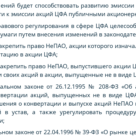
чений будет способствовать развитию эмиссии
сти к эмиссии акций ЦФА публичными акционе
равового регулирования в сфере ЦФА целесоо
умаги путем внесения изменений в законодател
ФА закрепить право НеПАО, акции которого изна
ртацию в акции ЦФА;
ФА закрепить право НеПАО, выпустившего акции 
 своих акций в акции, выпущенные не в виде 
альном законе от 26.12.1995 № 208-ФЗ «Об
нвертации акций, выпущенных не в виде ЦФ
шения о конвертации и выпуске акций НеПАО 
й в устав, а также урегулировать процедур
и;
ьном законе от 22.04.1996 № 39-ФЗ «О рынке ц