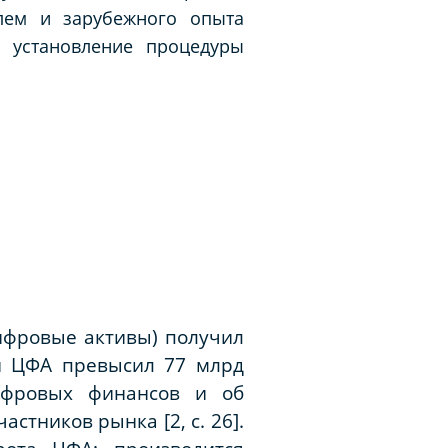
лем и зарубежного опыта
а установление процедуры
ифровые активы) получил
ии ЦФА превысил 77 млрд
цифровых финансов и об
стников рынка [2, с. 26].