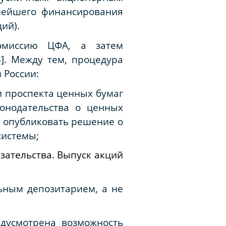
ьнейшего финансирования
ий).
 эмиссию ЦФА, а затем
]. Между тем, процедура
 России:
и проспекта ценных бумаг
конодательства о ценных
о опубликовать решение о
системы;
зательства. Выпуск акций
ьным депозитарием, а не
едусмотрена возможность