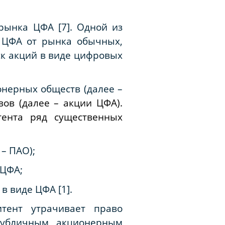
рынка ЦФА [7]. Одной из
 ЦФА от рынка обычных,
ск акций в виде цифровых
онерных обществ (далее –
вов (далее – акции ЦФА).
тента ряд существенных
– ПАО);
 ЦФА;
в виде ЦФА [1].
тент утрачивает право
публичным акционерным