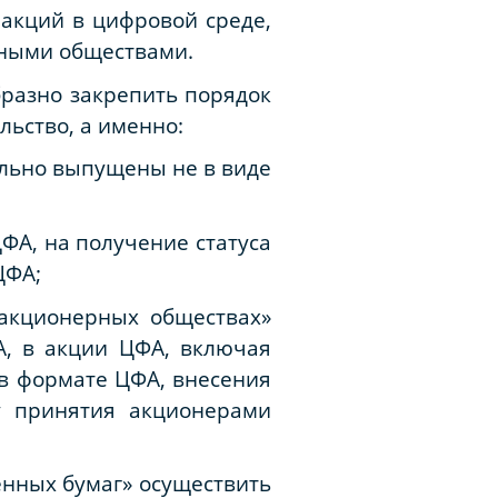
 акций в цифровой среде,
рными обществами.
бразно закрепить порядок
ьство, а именно:
чально выпущены не в виде
ЦФА, на получение статуса
ЦФА;
 акционерных обществах»
А, в акции ЦФА, включая
в формате ЦФА, внесения
у принятия акционерами
енных бумаг» осуществить