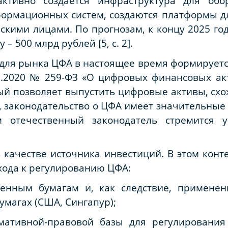
активно создается инфраструктура для обо
формационных систем, создаются платформы д
скими лицами. По прогнозам, к концу 2025 го
 – 500 млрд рублей [5, с. 2].
ля рынка ЦФА в настоящее время формируется. 
7.2020 № 259-ФЗ «О цифровых финансовых ак
орый позволяет выпустить цифровые активы, сх
, законодательство о ЦФА имеет значительные 
ом отечественный законодатель стремится 
 качестве источника инвестиций. В этом конт
хода к регулированию ЦФА:
енным бумагам и, как следствие, примене
умагах (США, Сингапур);
мативной-правовой базы для регулирования