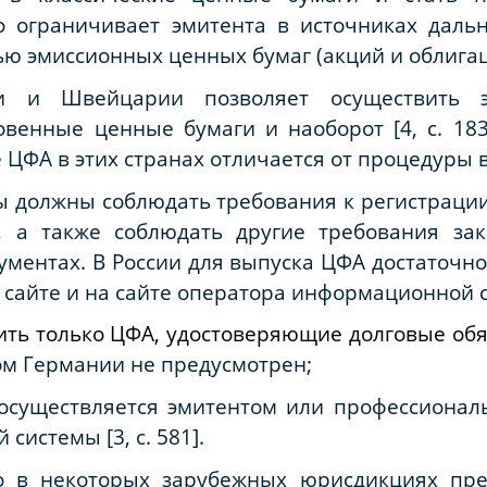
о ограничивает эмитента в источниках дал
ью эмиссионных ценных бумаг (акций и облигац
нии и Швейцарии позволяет осуществить
венные ценные бумаги и наоборот [4, с. 183
 ЦФА в этих странах отличается от процедуры в
ы должны соблюдать требования к регистраци
, а также соблюдать другие требования за
ументах. В России для выпуска ЦФА достаточн
 сайте и на сайте оператора информационной 
ить только ЦФА, удостоверяющие долговые обя
ом Германии не предусмотрен;
 осуществляется эмитентом или профессионал
истемы [3, с. 581].
то в некоторых зарубежных юрисдикциях пр