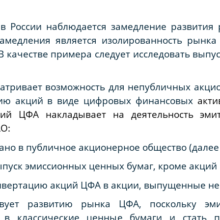
в России наблюдается замедление развития 
замедления является изолированность рынка
 В качестве примера следует исследовать выпу
матривает возможность для непубличных акци
сию акций в виде цифровых финансовых
акти
ций ЦФА накладывает на деятельность эми
О:
ано в публичное акционерное общество (далее 
ыпуск эмиссионных ценных бумаг, кроме акций
нвертацию акций ЦФА в акции, выпущенные не 
твует развитию рынка ЦФА, поскольку эми
и в классические ценные бумаги и стать 