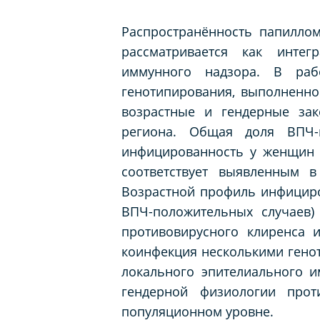
Распространённость папилло
рассматривается как интег
иммунного надзора. В раб
генотипирования, выполненног
возрастные и гендерные зак
региона. Общая доля ВПЧ-п
инфицированность у женщин б
соответствует выявленным в
Возрастной профиль инфициро
ВПЧ-положительных случаев)
противовирусного клиренса 
коинфекция несколькими генот
локального эпителиального 
гендерной физиологии прот
популяционном уровне.