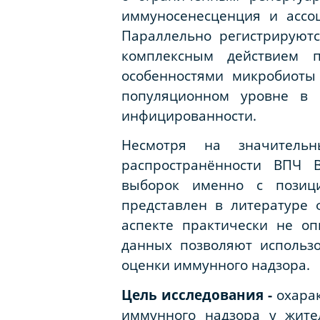
иммуносенесценция и ассо
Параллельно регистрируют
комплексным действием п
особенностями микробиоты 
популяционном уровне в 
инфицированности.
Несмотря на значитель
распространённости ВПЧ В
выборок именно с позици
представлен в литературе 
аспекте практически не о
данных позволяют использо
оценки иммунного надзора.
Цель исследования -
охара
иммунного надзора у жите