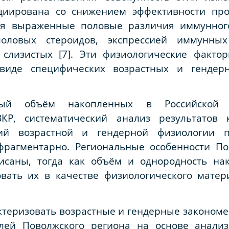
циирована со снижением эффективности прот
ся выраженные половые различия иммунного
оловых стероидов, экспрессией иммунны
слизистых [7]. Эти физиологические факто
виде специфических возрастных и гендер
ный объём накопленных в Российской
КР, систематический анализ результатов
й возрастной и гендерной физиологии пр
фрагментарно. Региональные особенности По
писаны, тогда как объём и однородность на
вать их в качестве физиологического мате
ктеризовать возрастные и гендерные закономе
лей Поволжского региона на основе анализ