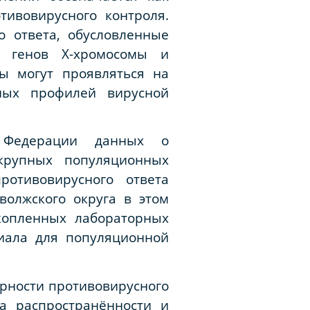
ивовирусного контроля.
 ответа, обусловленные
х генов X-хромосомы и
ры могут проявляться на
ных профилей вирусной
 Федерации данных о
 крупных популяционных
отивовирусного ответа
волжского округа в этом
копленных лабораторных
риала для популяционной
рности противовирусного
а распространённости и