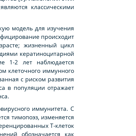
 являются классическими
кую модель для изучения
нфицирование происходит
зрасте; жизненный цикл
адиями кератиноцитарной
е 1-2 лет наблюдается
ом клеточного иммунного
ванная с риском развития
уса в популяции отражает
са.
вирусного иммунитета. С
тся тимопоэз, изменяется
еренцированных Т-клеток
нений обозначается как