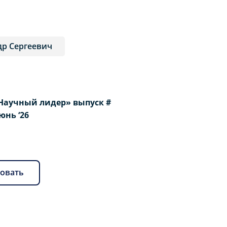
др Сергеевич
Научный лидер» выпуск #
Июнь ‘26
овать