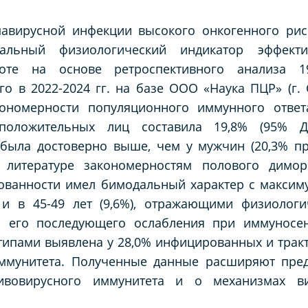
мавирусной инфекции высокого онкогенного рис
ральный физиологический индикатор эффекти
оте на основе ретроспективного анализа 1
о в 2022-2024 гг. на базе ООО «Наука ПЦР» (г. 
ономерности популяционного иммунного ответ
оложительных лиц составила 19,8% (95% ДИ
ыла достоверно выше, чем у мужчин (20,3% прот
 литературе закономерностям полового димор
ванности имел бимодальный характер с максимум
 и в 45-49 лет (9,6%), отражающими физиологи
и его последующего ослабления при иммуносе
ипами выявлена у 28,0% инфицированных и тракт
иммунитета. Полученные данные расширяют пред
ивовирусного иммунитета и о механизмах в