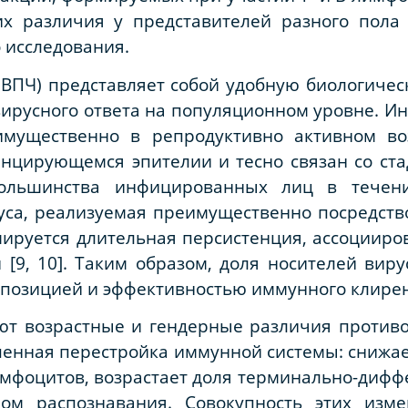
их различия у представителей разного пола
 исследования.
ВПЧ) представляет собой удобную биологичес
ирусного ответа на популяционном уровне. И
имущественно в репродуктивно активном во
енцирующемся эпителии и тесно связан со ст
большинства инфицированных лиц в течени
уса, реализуемая преимущественно посредств
рмируется длительная персистенция, ассоцииро
 [9, 10]. Таким образом, доля носителей вир
спозицией и эффективностью иммунного клирен
ют возрастные и гендерные различия противо
пенная перестройка иммунной системы: снижае
мфоцитов, возрастает доля терминально-дифф
ом распознавания. Совокупность этих изме