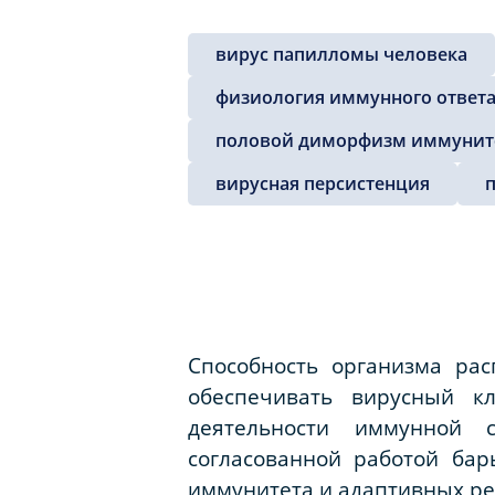
вирус папилломы человека
физиология иммунного ответ
половой диморфизм иммунит
вирусная персистенция
Способность организма ра
обеспечивать вирусный к
деятельности иммунной с
согласованной работой бар
иммунитета и адаптивных ре