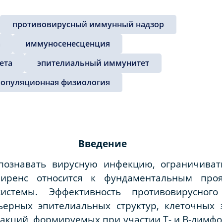
противовирусный иммунный надзор
а
иммуносенесценция
ета
эпителиальный иммунитет
популяционная физиология
Введение
спознавать вирусную инфекцию, ограничиват
лиренс относится к фундаментальным проя
истемы. Эффективность противовирусного
ьерных эпителиальных структур, клеточных
акций, формируемых при участии Т- и В-лимфоц