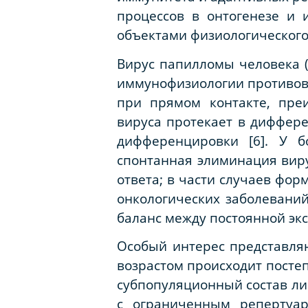
процессов в онтогенезе и 
объектами физиологического
Вирус папилломы человека (
иммунофизиологии противов
при прямом контакте, пре
вируса протекает в диффер
дифференцировки [6]. У 
спонтанная элиминация вир
ответа; в части случаев фо
онкологических заболеваний
баланс между постоянной эк
Особый интерес представля
возрастом происходит посте
субпопуляционный состав ли
с ограниченным репертуар