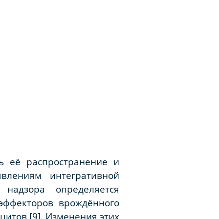
ь её распространение и
влениям интегративной
 надзора определяется
 эффекторов врождённого
итов [9]. Изменения этих