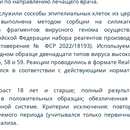
и по направлению лечащего врача.
лужили соскобы эпителиальных клеток из цер
 выполнена методом сорбции на силикаг
я фрагментов вирусного генома осущест
ийской Федерации набора реагентов производс
остоверение № ФСР 2022/18193). Используем
дном образце двенадцати типов вируса высоког
2, 56, 58 и 59. Реакции проводились в формате Re
ялся в соответствии с действующими норма
зраст 18 лет и старше; полный результ
 в положительных образцах; обезличенная
ной системе. Критерии исключения: повт
уемого периода (учитывался только первичны
ализа.