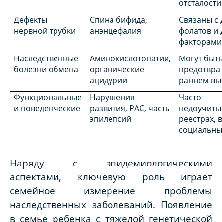
отсталости
Дефекты
Спина бифида,
Связаны с
нервной трубки
анэнцефалия
фолатов и 
факторами
Наследственные
Аминокислотопатии,
Могут быт
болезни обмена
органические
предотвра
ацидурии
раннем вы
Функциональные
Нарушения
Часто
и поведенческие
развития, РАС, часть
недоучиты
эпилепсий
реестрах, 
социальны
Наряду с эпидемиологическими
аспектами, ключевую роль играет
семейное измерение проблемы
наследственных заболеваний. Появление
в семье ребенка с тяжелой генетической