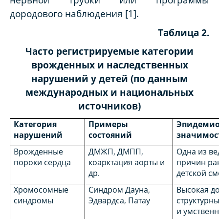
дородового наблюдения [1].
Таблица 2.
Часто регистрируемые категории
врожденных и наследственных
нарушений у детей (по данным
международных и национальных
источников)
Категория
Примеры
Эпидемио
нарушений
состояний
значимос
Врожденные
ДМЖП, ДМПП,
Одна из в
пороки сердца
коарктация аорты и
причин ра
др.
детской см
Хромосомные
Синдром Дауна,
Высокая д
синдромы
Эдвардса, Патау
структурн
и умствен