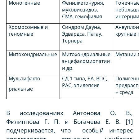
Моногенные
Фенилкетонурия,
Точечные
муковисцидоз,
небольши
СМА, гемофилия
инсерци
Хромосомные и
Синдром Дауна,
Анеуплои
геномные
Эдвардса, Патау,
крупные 
Тернера
Митохондриальные
Митохондриальные
Мутации
энцефаломиопатии
и др.
Мультифакто
СД 1 типа, БА, ВПС,
Полиген
РАС, эпилепсия
предрасп
риальные
+ среда
В исследованиях Антонова О. В.,
Филиппова Г. П. и Богачева Е. В. [1]
подчеркивается, что особый интерес
представляет структура наиболее