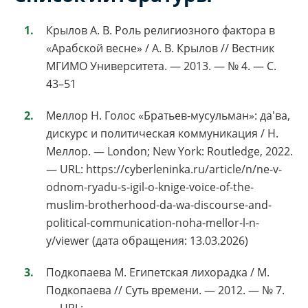
Крылов А. В. Роль религиозного фактора в
«Арабской весне» / А. В. Крылов // Вестник
МГИМО Университета. — 2013. — № 4. — С.
43–51
Меллор Н. Голос «Братьев-мусульман»: да'ва,
дискурс и политическая коммуникация / Н.
Меллор. — London; New York: Routledge, 2022.
— URL: https://cyberleninka.ru/article/n/ne-v-
odnom-ryadu-s-igil-o-knige-voice-of-the-
muslim-brotherhood-da-wa-discourse-and-
political-communication-noha-mellor-l-n-
y/viewer (дата обращения: 13.03.2026)
Подкопаева М. Египетская лихорадка / М.
Подкопаева // Суть времени. — 2012. — № 7.