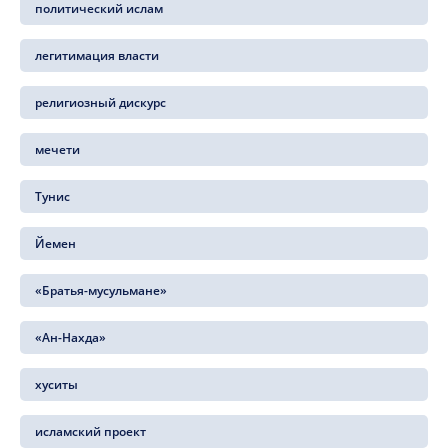
политический ислам
легитимация власти
религиозный дискурс
мечети
Тунис
Йемен
«Братья-мусульмане»
«Ан-Нахда»
хуситы
исламский проект