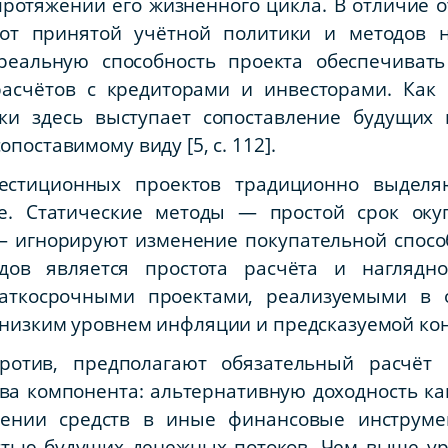
ротяжении его жизненного цикла. В отличие о
 от принятой учётной политики и методов н
реальную способность проекта обеспечивать
расчётов с кредиторами и инвесторами. Как 
и здесь выступает сопоставление будущих 
поставимому виду [5, с. 112].
естиционных проектов традиционно выделя
ие. Статические методы — простой срок оку
 игнорируют изменение покупательной способ
дов является простота расчёта и наглядно
аткосрочными проектами, реализуемыми в о
 низким уровнем инфляции и предсказуемой ко
ротив, предполагают обязательный расчёт с
два компонента: альтернативную доходность ка
ении средств в иные финансовые инструме
стью будущих денежных потоков. Чем выше ур