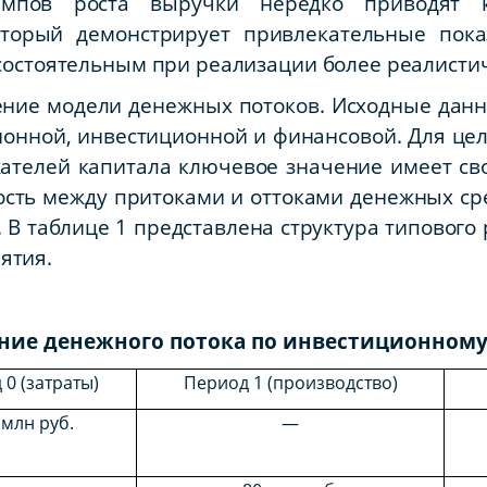
емпов роста выручки нередко приводят 
оторый демонстрирует привлекательные пок
есостоятельным при реализации более реалист
ние модели денежных потоков. Исходные данн
ионной, инвестиционной и финансовой. Для це
жателей капитала ключевое значение имеет с
сть между притоками и оттоками денежных ср
 В таблице 1 представлена структура типового
ятия.
ие денежного потока по инвестиционному
0 (затраты)
Период 1 (производство)
 млн руб.
—