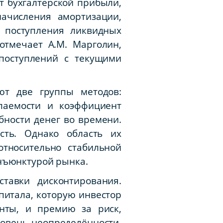
т бухгалтерской прибыли,
ачисления амортизации,
 поступления ликвидных
отмечает А.М. Марголин,
поступлений с текущими
ют две группы методов:
паемости и коэффициент
ности денег во времени.
сть. Однако область их
тносительно стабильной
нъюнктурой рынка.
тавки дисконтирования.
питала, которую инвестор
нты, и премию за риск,
овень неопределённости,