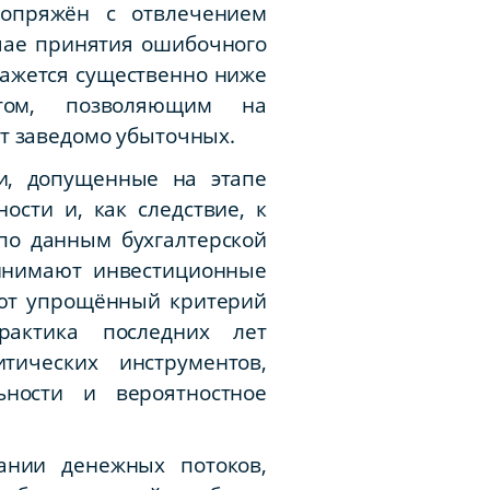
сопряжён с отвлечением
чае принятия ошибочного
кажется существенно ниже
нтом, позволяющим на
т заведомо убыточных.
и, допущенные на этапе
ости и, как следствие, к
по данным бухгалтерской
ринимают инвестиционные
уют упрощённый критерий
рактика последних лет
тических инструментов,
ьности и вероятностное
ании денежных потоков,