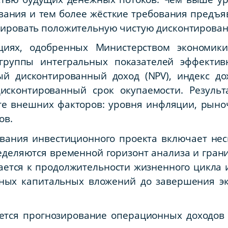
вания и тем более жёсткие требования предъяв
рировать положительную чистую дисконтированну
циях, одобренных Министерством экономики
группы интегральных показателей эффективн
ый дисконтированный доход (NPV), индекс дох
дисконтированный срок окупаемости. Резуль
те внешних факторов: уровня инфляции, рыно
ов.
вания инвестиционного проекта включает нес
еделяются временной горизонт анализа и грани
ается к продолжительности жизненного цикла
ных капитальных вложений до завершения эк
яется прогнозирование операционных доходов