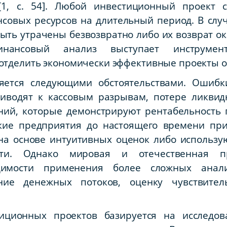
[1, с. 54]. Любой инвестиционный проект 
совых ресурсов на длительный период. В слу
быть утрачены безвозвратно либо их возврат о
инансовый анализ выступает инструме
отделить экономически эффективные проекты о
ляется следующими обстоятельствами. Ошибк
иводят к кассовым разрывам, потере ликвидн
ний, которые демонстрируют рентабельность 
ские предприятия до настоящего времени п
а основе интуитивных оценок либо использ
сти. Однако мировая и отечественная п
димости применения более сложных анали
ие денежных потоков, оценку чувствител
иционных проектов базируется на исследов