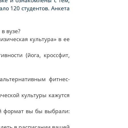
зке и ознакомлены с тем,
ало 120 студентов. Анкета
 в вузе?
изическая культура» в ее
вности (йога, кроссфит,
альтернативным фитнес-
ческой культуры кажутся
ой формат вы бы выбрали:
идеть в расписании вашей