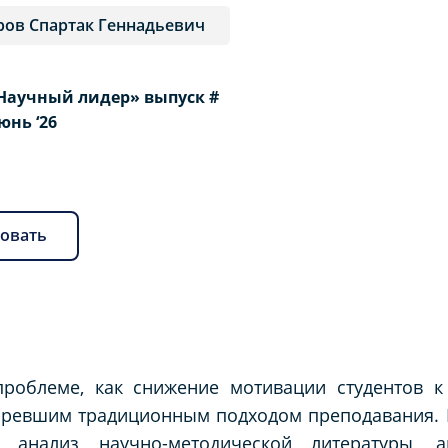
ров Спартак Геннадьевич
Научный лидер» выпуск #
Июнь ‘26
овать
проблеме, как снижение мотивации студентов к
старевшим традиционным подходом преподавания.
 анализ научно-методической литературы, а