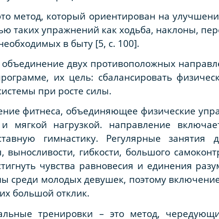
то метод, который ориентирован на улучшени
ью таких упражнений как ходьба, наклоны, пер
еобходимых в быту [5, с. 100].
 объединение двух противоположных направле
программе, их цель: сбалансировать физичес
системы при росте силы.
ение фитнеса, объединяющее физические упра
и мягкой нагрузкой. направление включает 
уставную гимнастику. Регулярные занятия
 выносливости, гибкости, большого самоконтро
тигнуть чувства равновесия и единения разума
ы среди молодых девушек, поэтому включение
их большой отклик.
альные тренировки – это метод, чередующ