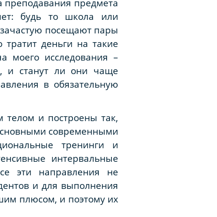
а преподавания предмета
лет: будь то школа или
ы зачастую посещают пары
о тратит деньги на такие
ача моего исследования –
, и станут ли они чаще
равления в обязательную
 телом и построены так,
. Основными современными
циональные тренинги и
тенсивные интервальные
 все эти направления не
удентов и для выполнения
шим плюсом, и поэтому их