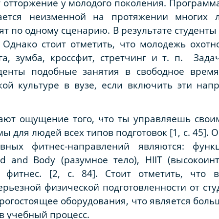
 отторжение у молодого поколения. Программ
тается неизменной на протяжении многих 
дят по одному сценарию. В результате студент
 Однако стоит отметить, что молодежь охотн
ога, зумба, кроссфит, стретчинг и т. п. Зад
денты подобные занятия в свободное время
ой культуре в вузе, если включить эти нап
ают ощущение того, что ты управляешь своим
ы для людей всех типов подготовок [1, с. 45]
ивных фитнес-направлений являются: функ
nd
and
Body
(разумное тело),
HIIT
(высокоин
 фитнес. [2, с. 84]. Стоит отметить, что
ерьезной физической подготовленности от ст
орогостоящее оборудования, что является боль
в учебный процесс.