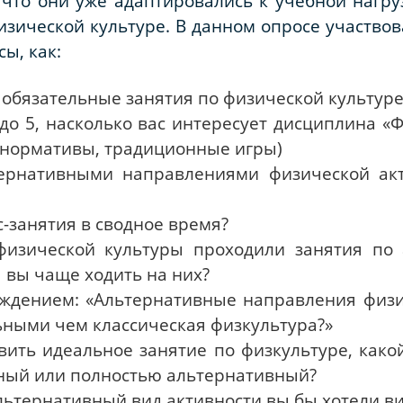
, что они уже адаптировались к учебной нагру
изической культуре. В данном опросе участвов
ы, как:
 обязательные занятия по физической культуре
до 5, насколько вас интересует дисциплина «Ф
, нормативы, традиционные игры)
рнативными направлениями физической акти
-занятия в сводное время?
физической культуры проходили занятия по 
 вы чаще ходить на них?
рждением: «Альтернативные направления физи
ьными чем классическая физкультура?»
вить идеальное занятие по физкультуре, как
ый или полностью альтернативный?
ьтернативный вид активности вы бы хотели в