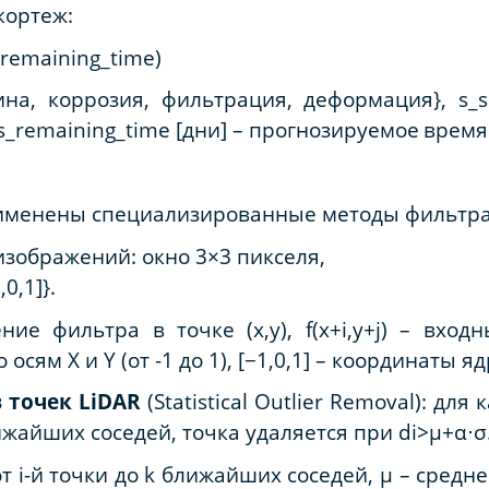
кортеж
:
s_remaining_time)
ина
,
коррозия
,
фильтрация
,
деформация
}, s_
 s_remaining_time​ [
дни
] –
прогнозируемое
время
рименены специализированные методы фильтр
зображений: окно 3×3 пикселя,
,0,1]}.
ение фильтра в точке (x,y), f(x+i,y+j) – вхо
 осям X и Y (от -1 до 1), [−1,0,1] – координаты я
 точек LiDAR
(Statistical Outlier Removal): дл
жайших соседей, точка удаляется при di>μ+α
⋅
σ
от i-й точки до k ближайших соседей, μ – средн