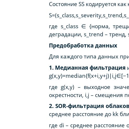
Состояние
S
S
кодируется
как
S=(s_class,s_severity,s_trend,
где
s_class
∈
{
норма
,
трещ
деградации
, s_trend​ –
тренд
,
Предобработка данных
Для каждого типа данных п
1. Медианная фильтрация
и
g(x,y)=median{f(x+i,y+j)
∣
i,j
∈
[−1
где g(x,y) – выходное знач
окрестности, i,j – смещения по
2. SOR-фильтрация облаков
среднее расстояние до k
k
бли
где di – среднее расстояние 