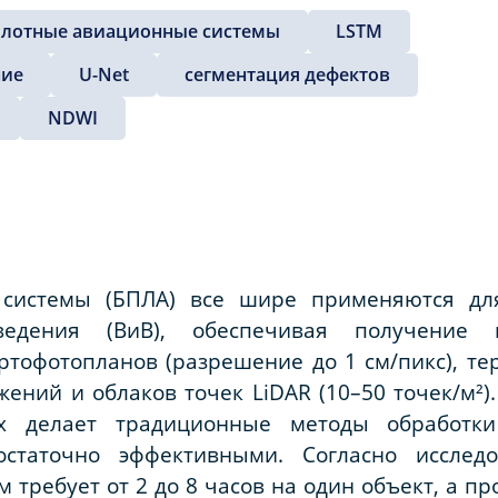
илотные авиационные системы
LSTM
ние
U-Net
сегментация дефектов
NDWI
системы (БПЛА) все шире применяются дл
едения (ВиВ), обеспечивая получение в
тофотопланов (разрешение до 1 см/пикс), тер
ений и облаков точек LiDAR (10–50 точек/м²
х делает традиционные методы обработки 
остаточно эффективными. Согласно исслед
требует от 2 до 8 часов на один объект, а пр