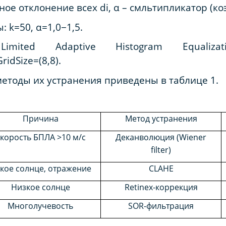
тное отклонение всех di, α – смльтипликатор (ко
k=50, α=1,0−1,5.
imited Adaptive Histogram Equaliz
GridSize=(8,8).
етоды их устранения приведены в таблице 1.
Причина
Метод устранения
корость БПЛА >10 м/с
Деканволюция (Wiener
filter)
кое солнце, отражение
CLAHE
Низкое солнце
Retinex-коррекция
Многолучевость
SOR-фильтрация