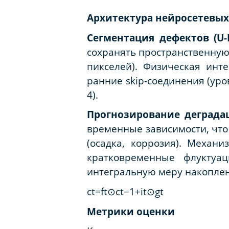
Архитектура нейросетевы
Сегментация дефектов (U-N
сохранять пространственну
пикселей). Физическая инт
ранние skip-соединения (уро
4).
Прогнозирование деградац
временные зависимости, что
(осадка, коррозия). Механи
кратковременные флуктуац
интегральную меру накопле
ct=ft
⊙
ct−1+it
⊙
gt
Метрики оценки