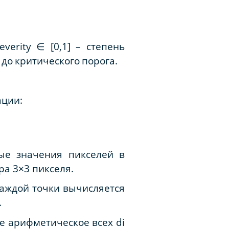
severity
∈
[0,1] –
степень
до
критического
порога
.
ации:
дные значения пикселей в
дра 3×3 пикселя.
я каждой точки вычисляется
.
ее арифметическое всех di