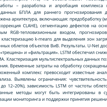
аботы – разработка и апробация комплекса м
 данных БПЛА для раннего прогнозирования д
жена архитектура, включающая: предобработку (м
коррекция CLAHE), сегментацию дефектов на ос
ным RGB-тепловизионным входом, прогнозиро
 кластеризацию k-means для выделения зон загр
ных облетов объектов ВиВ. Результаты. U-Net дос
сов «трещина» и «фильтрация». LSTM обеспечил сни
MA. Кластеризация мультиспектральных данных по
ния. Временные затраты на обработку сокращены 
ложенный комплекс превосходит известные анал
ализа. Выявлены ограничения: чувствительност
до 12–20%), зависимость LSTM от частоты облет
отанные методы могут быть интегрированы в 
зации мониторинга и поддержки принятия решени