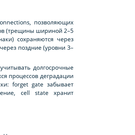
onnections, позволяющих
ов (трещины шириной 2–5
наки) сохраняются через
 через поздние (уровни 3–
учитывать долгосрочные
ся процессов деградации
и: forget gate забывает
ние, cell state хранит