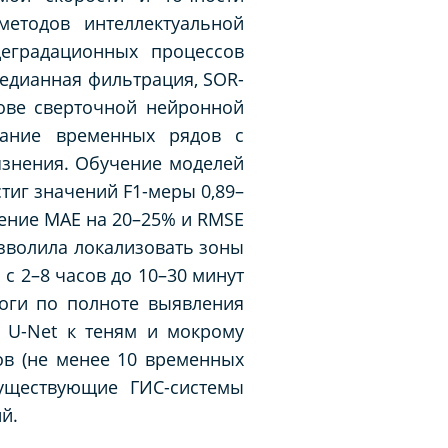
етодов интеллектуальной
еградационных процессов
едианная фильтрация, SOR-
нове сверточной нейронной
вание временных рядов с
язнения. Обучение моделей
тиг значений F1-меры 0,89–
жение MAE на 20–25% и RMSE
зволила локализовать зоны
с 2–8 часов до 10–30 минут
оги по полноте выявления
ь U-Net к теням и мокрому
ов (не менее 10 временных
существующие ГИС-системы
й.