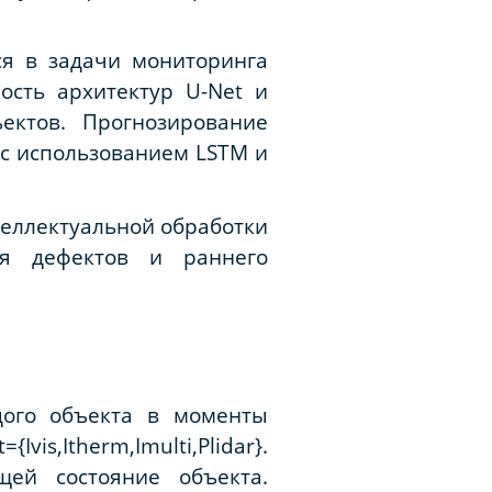
ся в задачи мониторинга
ость архитектур U-Net и
ектов. Прогнозирование
с использованием LSTM и
теллектуальной обработки
ия дефектов и раннего
ждого объекта в моменты
s,Itherm,Imulti,Plidar}.
щей состояние объекта.