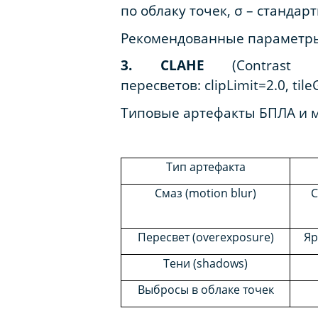
по облаку точек, σ – стандар
Рекомендованные параметры: 
3. CLAHE
(Contrast L
пересветов
: clipLimit=2.0, tile
Типовые артефакты БПЛА и м
Тип артефакта
Смаз (motion blur)
С
Пересвет (overexposure)
Яр
Тени (shadows)
Выбросы в облаке точек