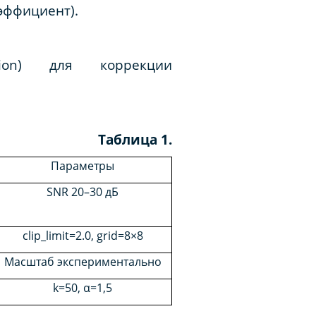
эффициент)​.
ation)
для
коррекции
Таблица 1.
Параметры
SNR 20–30 дБ
clip_limit=2.0, grid=8×8
Масштаб экспериментально
k=50, α=1,5