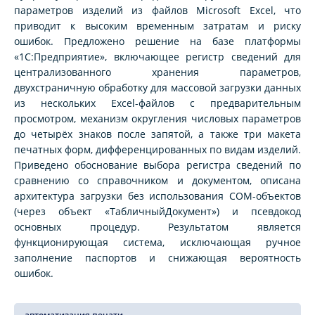
параметров изделий из файлов Microsoft Excel, что
приводит к высоким временным затратам и риску
ошибок. Предложено решение на базе платформы
«1С:Предприятие», включающее регистр сведений для
централизованного хранения параметров,
двухстраничную обработку для массовой загрузки данных
из нескольких Excel-файлов с предварительным
просмотром, механизм округления числовых параметров
до четырёх знаков после запятой, а также три макета
печатных форм, дифференцированных по видам изделий.
Приведено обоснование выбора регистра сведений по
сравнению со справочником и документом, описана
архитектура загрузки без использования COM-объектов
(через объект «ТабличныйДокумент») и псевдокод
основных процедур. Результатом является
функционирующая система, исключающая ручное
заполнение паспортов и снижающая вероятность
ошибок.
автоматизация печати