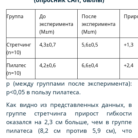
Группа
До
После
Прир
эксперимента
эксперимента
(M±m)
(M±m)
Стретчинг
4,3±0,7
5,6±0,5
+1,3
(n=10)
Пилатес
4,2±0,6
6,6±0,4
+2,4
(n=10)
p (между группами после эксперимента):
p<0,05 в пользу пилатеса.
Как видно из представленных данных, в
группе стретчинга прирост гибкости
оказался на 2,3 см больше, чем в группе
пилатеса (8,2 см против 5,9 см), что