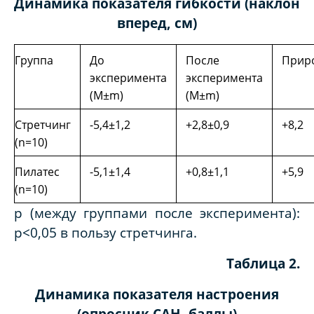
Динамика показателя гибкости (наклон
вперед, см)
Группа
До
После
Прир
эксперимента
эксперимента
(M±m)
(M±m)
Стретчинг
-5,4±1,2
+2,8±0,9
+8,2
(n=10)
Пилатес
-5,1±1,4
+0,8±1,1
+5,9
(n=10)
p (между группами после эксперимента):
p<0,05 в пользу стретчинга.
Таблица 2.
Динамика показателя настроения
(опросник САН, баллы)