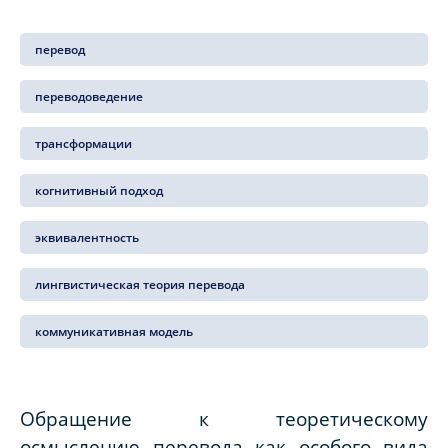
перевод
переводоведение
трансформации
когнитивный подход
эквивалентность
лингвистическая теория перевода
коммуникативная модель
Обращение к теоретическому
осмыслению перевода как особого вида