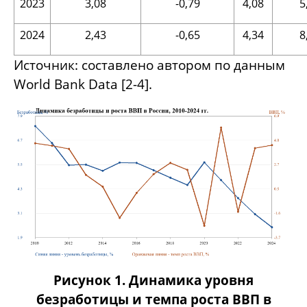
2023
3,08
-0,79
4,08
5
2024
2,43
-0,65
4,34
8
Источник: составлено автором по данным
World Bank Data [2-4].
Рисунок 1. Динамика уровня
безработицы и темпа роста ВВП в