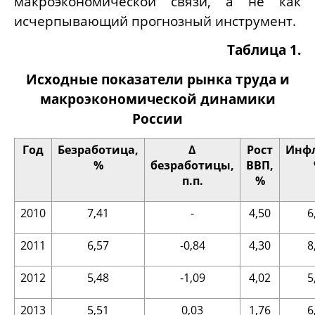
макроэкономической связи, а не как
исчерпывающий прогнозный инструмент.
Таблица 1.
Исходные показатели рынка труда и
макроэкономической динамики
России
Год
Безработица,
Δ
Рост
Инфл
%
безработицы,
ВВП,
п.п.
%
2010
7,41
-
4,50
6
2011
6,57
-0,84
4,30
8
2012
5,48
-1,09
4,02
5
2013
5,51
0,03
1,76
6