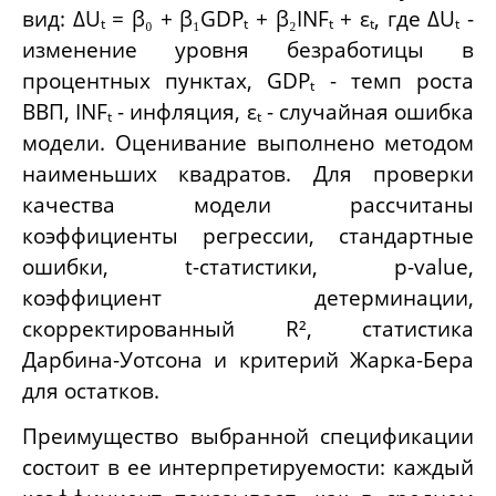
вид: ΔUₜ = β₀ + β₁GDPₜ + β₂INFₜ + εₜ, где ΔUₜ -
изменение уровня безработицы в
процентных пунктах, GDPₜ - темп роста
ВВП, INFₜ - инфляция, εₜ - случайная ошибка
модели. Оценивание выполнено методом
наименьших квадратов. Для проверки
качества модели рассчитаны
коэффициенты регрессии, стандартные
ошибки, t-статистики, p-value,
коэффициент детерминации,
скорректированный R², статистика
Дарбина-Уотсона и критерий Жарка-Бера
для остатков.
Преимущество выбранной спецификации
состоит в ее интерпретируемости: каждый