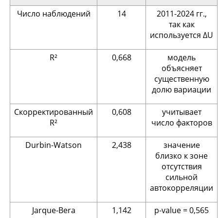
Число наблюдений
14
2011-2024 гг.,
так как
используется ΔU
R²
0,668
модель
объясняет
существенную
долю вариации
Скорректированный
0,608
учитывает
R²
число факторов
Durbin-Watson
2,438
значение
близко к зоне
отсутствия
сильной
автокорреляции
Jarque-Bera
1,142
p-value = 0,565