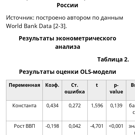
России
Источник: построено автором по данным
World Bank Data [2-3].
Результаты эконометрического
анализа
Таблица 2.
Результаты оценки OLS-модели
Переменная
Коэф.
Ст.
t
p-
В
ошибка
value
Константа
0,434
0,272
1,596
0,139
ба
Рост ВВП
-0,198
0,042
-4,701
<0,001
зн