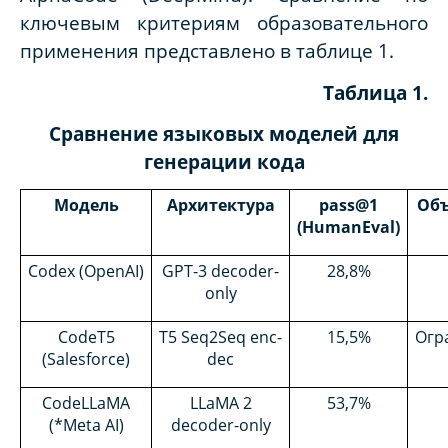
ключевым критериям образовательного
применения представлено в таблице 1.
Таблица 1.
Сравнение языковых моделей для
генерации кода
Модель
Архитектура
pass@1
Объ
(HumanEval)
Codex (OpenAI)
GPT-3 decoder-
28,8%
only
CodeT5
T5 Seq2Seq enc-
15,5%
Огр
(Salesforce)
dec
CodeLLaMA
LLaMA 2
53,7%
(*Meta AI)
decoder-only