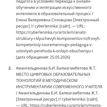
педагога в условиях перехода к онлайн-
обучению и интеграции искусственного
интеллекта в образовательный процесс /
Елена Валериевна Соловцова [Электронный
ресурс] // cyberleninka: [сайт]. — URL:
https://cyberleninka.ru/article/n/analiz-
struktury-i-klyuchevyh-komponentov-tsifrovyh-
kompetentsiy-sovremennogo-pedagoga-v-
usloviyah-perehoda-k-onlayn-obucheniyu-i
(дата обращения: 25.05.2026)
Амангельдинова Б.И. Балмагамбетова Ж.Т.
МЕСТО ЦИФРОВЫХ ОБРАЗОВАТЕЛЬНЫХ
ТЕХНОЛОГИЙ В МЕТОДИЧЕСКОМ
ИНСТРУМЕНТАРИИ СОВРЕМЕННОГО УЧИТЕЛЯ
/ Амангельдинова Б.И. Балмагамбетова Ж.Т.
[Электронный ресурс] // cyberleninka: [сайт].
— URL: https://cyberleninka.ru/article/n/mesto-