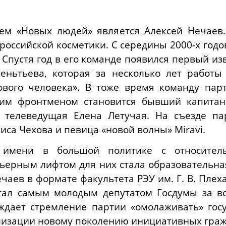
ем «Новых людей» является Алексей Нечаев
российской косметики. С середины 2000-х годо
 Спустя год в его команде появился первый и
сеньтьева, которая за несколько лет работы
ового человека». В тоже время команду пар
им фронтменом становится бывший капита
 телеведущая Елена Летучая. На съезде па
иса Чехова и певица «новой волны»
Miravi
.
з имени в большой политике с относите
ьерным лифтом для них стала образовательна
чаев в формате факультета РЭУ им. Г. В. Плех
стал самым молодым депутатом Госдумы за 
рждает стремление партии «омолаживать» гос
лизации новому поколению инициативных граж