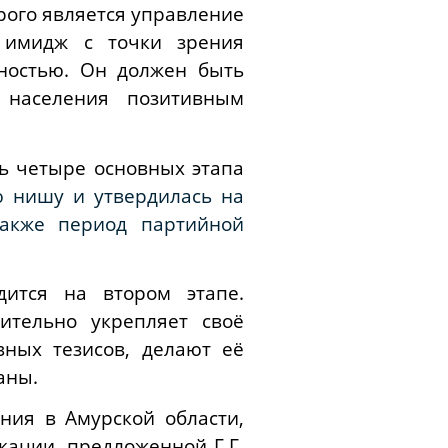
рого является управление
л имидж с точки зрения
пностью. Он должен быть
 населения позитивным
ь четыре основных этапа
ю нишу и утвердилась на
также период партийной
дится на втором этапе.
ительно укрепляет своё
вных тезисов, делают её
аны.
ния в Амурской области,
кации, предложенной Г.Г.