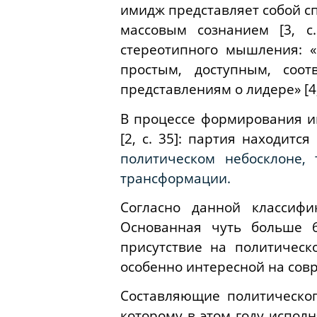
имидж представляет собой с
массовым сознанием [3, с
стереотипного мышления: «
простым, доступным, соо
представлениям о лидере» [4, 
В процессе формирования и
[2, с. 35]: партия находитс
политическом небосклоне,
трансформации.
Согласно данной классифи
Основанная чуть больше 6
присутствие на политическ
особенно интересной на сов
Составляющие политическог
которому в этом году испол