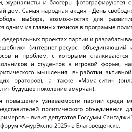
и, журналисты и блогеры фотографируются с
й дом. Самая народная акция - День свободн
ободы выбора, возможностях для развит
ся одним из главных тезисов в программе поли
 в федеральных проектах партии и разрабатыва
ешебник» (интернет-ресурс, объединяющи
сов и проблем, с которыми сталкиваются г
кольников и студентов в игровой форме, на
ритического мышления, выработки активной
щих ораторов), а также «Мама-сити» (онл
стит будущее поколение амурчан).
ля повышения узнаваемости партии среди ме
едставителей политического объединения д
примеров – визит депутатов Госдумы Сангаджи
форум «АмурЭкспо-2025» в Благовещенске.