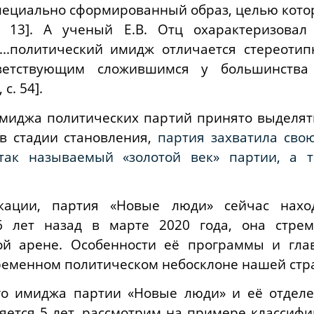
пециально сформированный образ, целью кото
. 13]. А ученый Е.В. Отц охарактеризова
...политический имидж отличается стереоти
тветствующим сложившимся у большинства
с. 54].
миджа политических партий принято выделят
я в стадии становления,
партия захватила сво
 так называемый «золотой век» партии, а 
кации, партия «Новые люди» сейчас нахо
 лет назад в марте 2020 года, она стрем
ой арене. Особенности её программы и гла
ременном политическом небосклоне нашей стр
о имиджа партии «Новые люди» и её отделе
няется 5 лет, рассмотрим на примере классифи