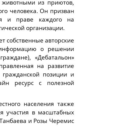
 животными из приютов,
ого человека. Он призван
ия и праве каждого на
тической организации.
ет собственные авторские
й информацию о решении
раждане), «Дебатальон»
правленная на развитие
 гражданской позиции и
айн ресурс с полезной
стного населения также
ля участия в масштабных
 Танбаева и Розы Черемис