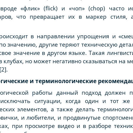
оде «флик» (flick) и «чоп» (chop) часто и
аров, что превращает их в маркер стиля, а
роисходит в направлении упрощения и «сме
по значению, другие теряют техническую детал
свое значение в другом языке. Такая лингвис
 клубах, но может негативно сказываться на м
2].
огические и терминологические рекоменда
огической работы данный подход должен п
 исключать ситуации, когда один и тот же
еских элементов, а также делать терминолог
овички, и любители, и продвинутые спортсме
ах, при просмотре видео и в разборе техник