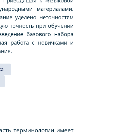
 приводящая к «языковой
ународными материалами.
ание уделено неточностям
кую точность при обучении
введение базового набора
ная работа с новичками и
ания.
са
асть терминологии имеет