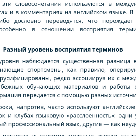
 эти словосочетания используются в между
сах и в комментариях на английском языке. В
ибо дословно переводятся, что порождает
, особенно в отношении восприятия тер
Разный уровень восприятия терминов
 уровня наблюдается существенная разница 
инающие спортсмены, как правило, опериру
русифицированы, редко ассоциируя их с межд
убежных обучающих материалов и работы с
рмация передается с помощью разных источнико
оки, напротив, часто используют английски
ок и клубах языковую «расслоенность»: одни
ый профессиональный язык, другие — как неудо
х ресурсах и соцсетях молодые игроки стал