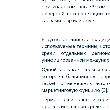
оригинальном английском 
неверной интерпретации тех
словами
loop
или
drive
.
В русско‑английской традиц
используемые термины, кото
среди отдельных регион
унифицированной международ
Одной из таких форм являе
которое в большинстве совр
racket. В нынешних источ
маркетинговую функцию [3].
Термин ping pong историч
профессиональной среде он 