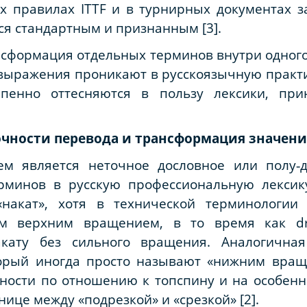
х правилах ITTF и в турнирных документах 
тся стандартным и признанным [3].
нсформация отдельных терминов внутри одного
выражения проникают в русскоязычную практи
епенно оттесняются в пользу лексики, пр
чности перевода и трансформация значен
м является неточное дословное или полу‑д
рминов в русскую профессиональную лексик
накат», хотя в технической терминологи
 верхним вращением, в то время как dri
акату без сильного вращения. Аналогична
торый иногда просто называют «нижним вращ
ности по отношению к топспину и на особенн
нице между «подрезкой» и «срезкой» [2].