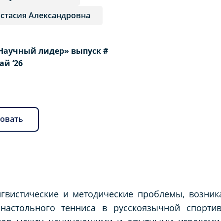
астасия Александровна
Научный лидер» выпуск #
Май ‘26
овать
нгвистические и методические проблемы, возни
настольного тенниса в русскоязычной спортив