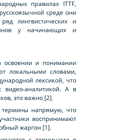
народных правилах ITTF,
 русскоязычной среде они
 ряд лингвистических и
минов у начинающих и
в освоении и понимании
ют локальными словами,
ународной лексикой, что
 видео‑аналитикой. А в
в, это важно [2].
е термины напрямую, что
 участники воспринимают
бный жаргон [1].
киваются с терминами в