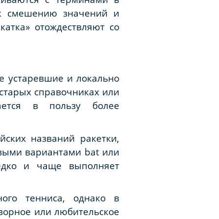
 к смешению значений и
катка» отождествляют со
ые устаревшие и локально
старых справочниках или
ается в пользу более
йских названий ракетки,
выми вариантами bat или
редко и чаще выполняет
ного тенниса, однако в
оворное или любительское