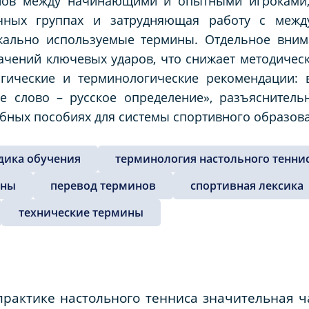
нов между начинающими и опытными игроками,
очных группах и затрудняющая работу с межд
кально используемые термины. Отдельное вним
ачений ключевых ударов, что снижает методичес
огические и терминологические рекомендации: 
е слово – русское определение», разъяснитель
ебных пособиях для системы спортивного образов
дика обучения
терминология настольного тенни
ины
перевод терминов
спортивная лексика
технические термины
рактике настольного тенниса значительная ч