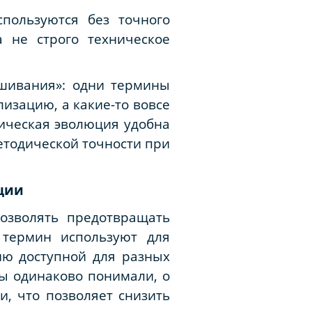
спользуются без точного
 не строго техническое
шивания»: одни термины
изацию, а какие-то вовсе
тическая эволюция удобна
етодической точности при
ции
озволять предотвращать
 термин используют для
ию доступной для разных
ны одинаково понимали, о
и, что позволяет снизить