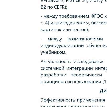
RFI Savoirs, France 24) и от
B2 по CEFR);
-
между требованием ФГОС
к
с. 4] и эпизодическим, бесс
картинок или тестов);
-
между возможностями 
индивидуализации обучени
учебником.
Актуальность исследования
системной интеграции интер
разработки теоретически
принципов использования [13, с
Ди
Эффективность применения и
методологических подходах: