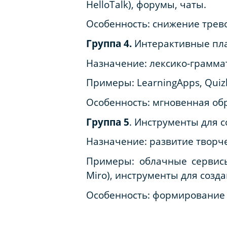
HelloTalk), форумы, чаты.
Особенность
: снижение трево
Группа 4.
Интерактивные пла
Назначение
: лексико-грамм
Примеры
: LearningApps, Quiz
Особенность
: мгновенная обр
Группа 5
. Инструменты для 
Назначение
: развитие творч
Примеры
: облачные сервисы
Miro), инструменты для созда
Особенность
: формирование