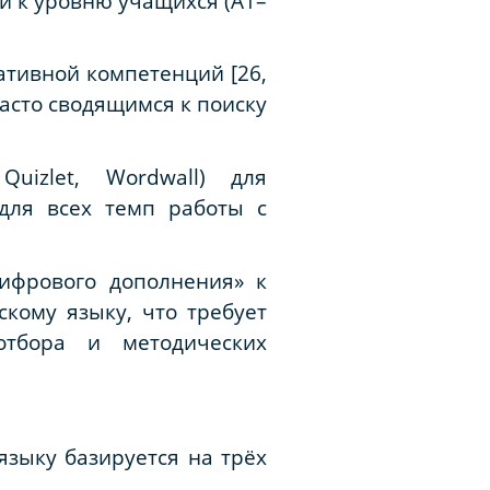
ции к уровню учащихся (A1–
тивной компетенций [26,
часто сводящимся к поиску
Quizlet, Wordwall) для
для всех темп работы с
цифрового дополнения» к
кому языку, что требует
отбора и методических
зыку базируется на трёх