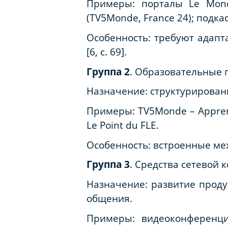
Примеры
: порталы Le Mond
(TV5Monde, France 24); подкас
Особенность
: требуют адапт
[6, с. 69].
Группа 2
. Образовательные 
Назначение
: структурирова
Примеры
: TV5Monde – Apprend
Le Point du FLE.
Особенность
: встроенные ме
Группа 3
. Средства сетевой
Назначение
: развитие прод
общения.
Примеры
: видеоконференц