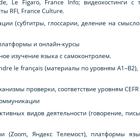
e, Le Figaro, France Info; видеохостинги с
ты RFI, France Culture.
ации (субтитры, глоссарии, деление на смыслов
платформы и онлайн-курсы
нное изучение языка с самоконтролем.
re le français (
материалы
по
уровням
A1–B2), R
ханизмы проверки, соответствие уровням CEFR [1
 коммуникации
уктивных видов деятельности (говорение, пись
ии (Zoom, Яндекс Телемост), платформы язы