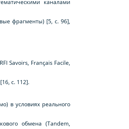
 тематическими каналами
ые фрагменты) [5, с. 96],
FI Savoirs, Français Facile,
6, с. 112].
мо) в условиях реального
кового обмена (Tandem,