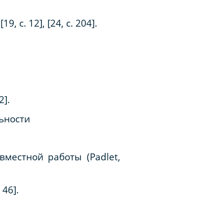
с. 12], [24, с. 204].
2].
ьности
вместной работы (Padlet,
. 46].