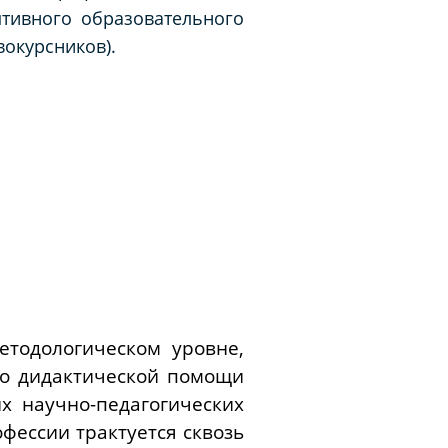
птивного образовательного
вокурсников).
тодологическом уровне,
бо дидактической помощи
х научно-педагогических
фессии трактуется сквозь