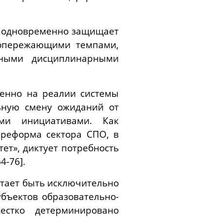
и одновременно защищает
 опережающими темпами,
жными дисциплинарными
венно на реалии системы
льную смену ожиданий от
ыми инициативами. Как
 реформа сектора СПО, в
ет», диктует потребность
4-76].
стает быть исключительно
бъектов образовательно-
жестко детерминировано