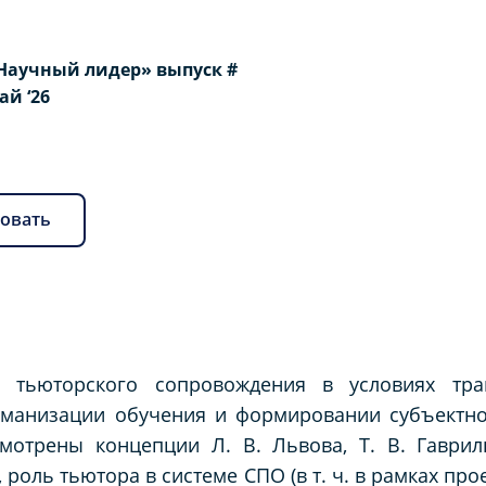
Научный лидер» выпуск #
Май ‘26
овать
н тьюторского сопровождения в условиях тра
уманизации обучения и формировании субъектнос
смотрены концепции Л. В. Львова, Т. В. Гаврил
роль тьютора в системе СПО (в т. ч. в рамках про