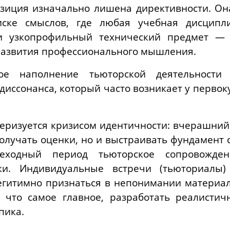
озиция изначально лишена директивности. Он
иске смыслов, где любая учебная дисцип
и узкопрофильный технический предмет — 
 развития профессионального мышления.
ное наполнение тьюторской деятельности
диссонанса, который часто возникает у первок
еризуется кризисом идентичности: вчерашний
олучать оценки, но и выстраивать фундамент
реходный период тьюторское сопровожде
ки. Индивидуальные встречи (тьюториалы)
егитимно признаться в непонимании материал
, что самое главное, разработать реалисти
пика.