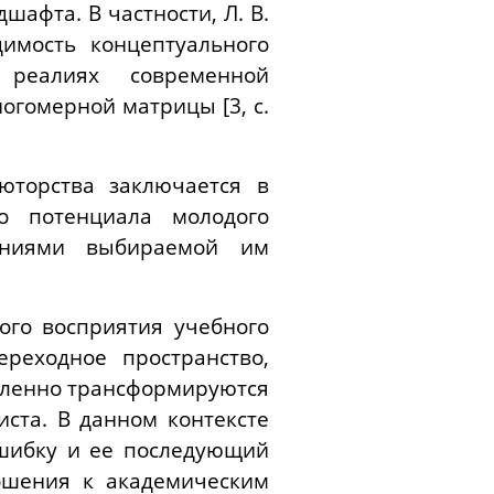
афта. В частности, Л. В.
имость концептуального
 реалиях современной
огомерной матрицы [3, c.
юторства заключается в
о потенциала молодого
аниями выбираемой им
ого восприятия учебного
ереходное пространство,
авленно трансформируются
ста. В данном контексте
ошибку и ее последующий
ошения к академическим