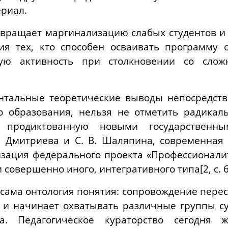
ериал.
вращает маргинализацию слабых студентов 
ния тех, кто способен осваивать программу
ную активность при столкновении со сло
нтальные теоретические выводы непосредст
о образования, нельзя не отметить радика
а, продиктованную новыми государственн
. Дмитриева и С. В. Шаляпина, современная
зация федерального проекта «Профессионалит
совершенно иного, интегративного типа[2, c. 6
 сама онтология понятия: сопровождение пере
 и начинает охватывать различные группы су
ра. Педагогическое кураторство сегодня 