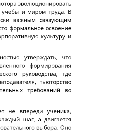
тьютора эволюционировать
 учебы и миром труда. В
чески важным связующим
сто формальное освоение
орпоративную культуру и
остью утверждать, что
авленного формирования
ского руководства, где
еподавателя, тьюторство
тельных требований во
ет не впереди ученика,
каждый шаг, а двигается
зовательного выбора. Оно