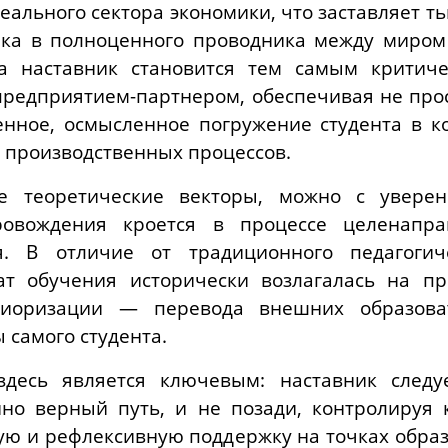
ального сектора экономики, что заставляет 
ка в полноценного проводника между миром
да наставник становится тем самым крити
предприятием-партнером, обеспечивая не про
енное, осмысленное погружение студента в к
 производственных процессов.
 теоретические векторы, можно с уверенн
ровождения кроется в процессе целенапр
я. В отличие от традиционного педагогиче
тат обучения исторически возлагалась на пр
риоризации — перевода внешних образова
 самого студента.
здесь является ключевым: наставник следу
но верный путь, и не позади, контролируя 
ую и рефлексивную поддержку на точках обра