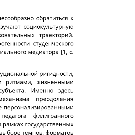
лесообразно обратиться к
изучают социокультурную
овательных траекторий.
огенности студенческого
ального медиатора [1, c.
туциональной ригидности,
ми ритмами, жизненными
субъекта. Именно здесь
механизма преодоления
ие персонализированными
педагога филигранного
в рамках государственных
 выборе темпов, форматов