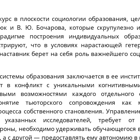
урс в плоскости социологии образования, це
люк и В. Ю. Бочарова, которые скрупулезно 
радигме построения индивидуальных образ
трируют, что в условиях нарастающей гетер
наставник берет на себя роль важнейшего соци
системы образования заключается в ее инсти
ет в конфликт с уникальными когнитивны
овыми возможностями каждого отдельного 
онятие тьюторского сопровождения как 
роцесса собственного становления. Управлен
указанных исследователей, требует от 
ороны, необходимо удерживать обучающегося 
, а с другой — предоставлять ему автономию в