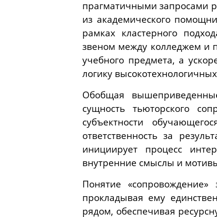
прагматичными запросами ре
из академического помощни
рамках кластерного подхо
звеном между колледжем и 
учебного предмета, а ускор
логику высокотехнологичных
Обобщая вышеприведенные
сущность тьюторского соп
субъектности обучающегос
ответственность за резуль
инициирует процесс инте
внутренние смыслы и мотивы
Понятие «сопровождение» 
прокладывая ему единствен
рядом, обеспечивая ресурсн