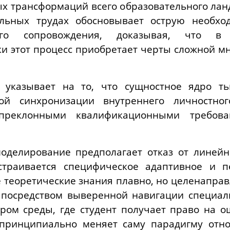
х трансформаций всего образовательного ландш
льных трудах обосновывает острую необход
ого сопровождения, доказывая, что в
и этот процесс приобретает черты сложной мн
о указывает на то, что сущностное ядро ть
й синхронизации внутреннего личностног
епреклонными квалификационными требов
оделирование предполагает отказ от линейн
страивается специфическое адаптивное и п
е теоретические знания плавно, но целенапр
посредством выверенной навигации специали
ором среды, где студент получает право на 
 принципиально меняет саму парадигму отн