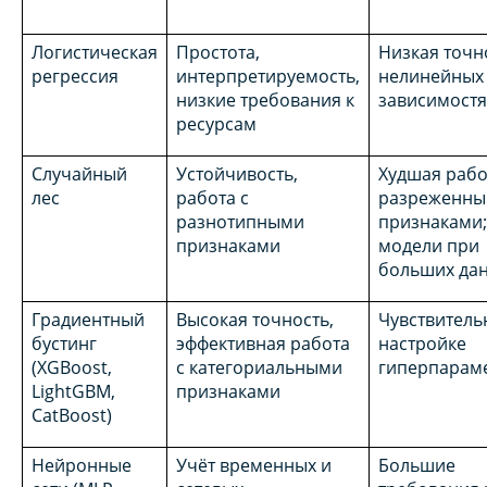
Логистическая
Простота,
Низкая точн
регрессия
интерпретируемость,
нелинейных
низкие требования к
зависимостя
ресурсам
Случайный
Устойчивость,
Худшая рабо
лес
работа с
разреженн
разнотипными
признаками;
признаками
модели при
больших да
Градиентный
Высокая точность,
Чувствитель
бустинг
эффективная работа
настройке
(XGBoost,
с категориальными
гиперпарам
LightGBM,
признаками
CatBoost)
Нейронные
Учёт временных и
Большие