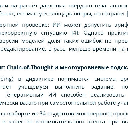
ачи на расчёт давления твёрдого тела, анало
бъект, его массу и площадь опоры, но сохрани 
спертной проверке: ИИ может допустить ари
некорректную ситуацию [4]. Однако практи
 версий моделей доля таких ошибок не прев
редактирование, в разы меньше времени на н
: Chain-of-Thought и многоуровневые подс
olding) в дидактике понимается система вр
огает учащемуся выполнить задание, п
я. Генеративный ИИ способен реализовать
ически важно при самостоятельной работе учащ
а выборке из 34 студентов инженерного профил
 в качестве вспомогательного агента при 