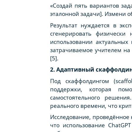
«Создай пять вариантов зад
эталонной задачи]. Измени о
Результат нуждается в эк
сгенерировать физически 
использовании актуальных
затрачиваемое учителем на 
[5].
2. Адаптивный скаффолдинг
Под
скаффолдингом
(scaff
поддержки, которая пом
самостоятельного решени
реального времени, что крит
Исследование, проведённое н
что использование ChatGPT