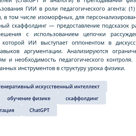
ования ГИИ в роли педагогического агента: (1)
, в том числе изоморфных, для персонализирова
вный скаффолдинг — предоставление подсказок р
шения с использованием цепочки рассуждений
 которой ИИ выступает оппонентом в дискусс
выков аргументации. Анализируются ограниче
ям и необходимость педагогического контроля.
анных инструментов в структуру урока физики.
генеративный искусственный интеллект
обучение физике
скаффолдинг
тация
ChatGPT