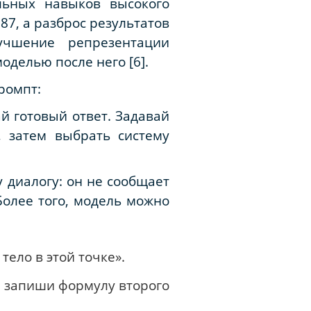
льных навыков высокого
,87, а разброс результатов
учшение репрезентации
 моделью
после
него [6].
ромпт:
й готовый ответ. Задавай
, затем выбрать систему
 диалогу: он не сообщает
Более того, модель можно
ело в этой точке».
и запиши формулу второго