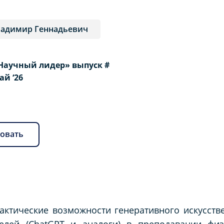
ладимир Геннадьевич
Научный лидер» выпуск #
Май ‘26
овать
актические возможности генеративного искусстве
лей (ChatGPT и аналоги) в преподавании физ