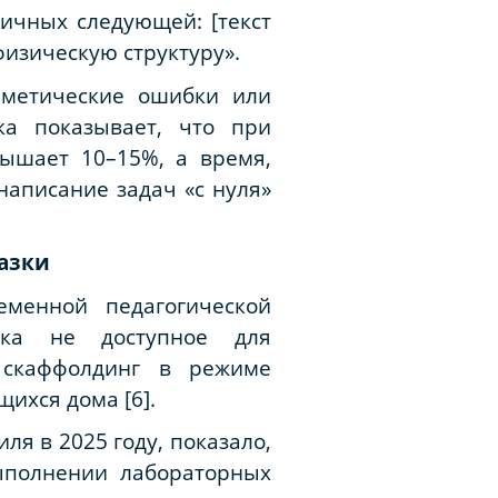
гичных следующей: [текст
физическую структуру».
фметические ошибки или
ка показывает, что при
ышает 10–15%, а время,
аписание задач «с нуля»
казки
еменной педагогической
ока не доступное для
 скаффолдинг в режиме
ихся дома [6].
я в 2025 году, показало,
выполнении лабораторных