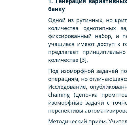
1. Генерация вариативны
банку
Одной из рутинных, но крит
количества однотипных з
фиксированный набор, и по
учащиеся имеют доступ к г
предлагает принципиальн
количестве [3].
Под
изоморфной задачей
по
операциям, но отличающаяся
Исследование, опубликованн
chaining (цепочка промпт
изоморфные задачи с точно
перспективы автоматизирова
Методический приём.
Учител