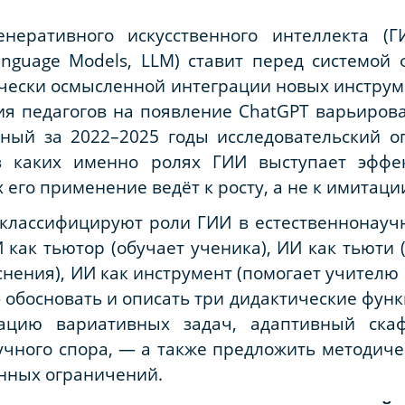
енеративного искусственного интеллекта (
nguage Models, LLM) ставит перед системой 
тически осмысленной интеграции новых инструм
я педагогов на появление ChatGPT варьирова
нный за 2022–2025 годы исследовательский о
 в каких именно ролях ГИИ выступает эффе
 его применение ведёт к росту, а не к имитаци
классифицируют роли ГИИ в естественнонауч
И как
тьютор
(обучает ученика), ИИ как
тьюти
(
нения), ИИ как
инструмент
(помогает учителю 
— обосновать и описать три дидактические фун
рацию вариативных задач, адаптивный ска
чного спора, — а также предложить методиче
нных ограничений.