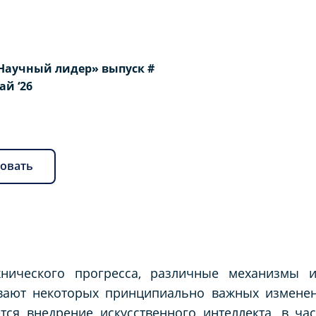
Научный лидер» выпуск #
Май ‘26
овать
хнического прогресса, различные механизмы 
евают некоторых принципиально важных изменен
тся внедрение искусственного интеллекта, в ча