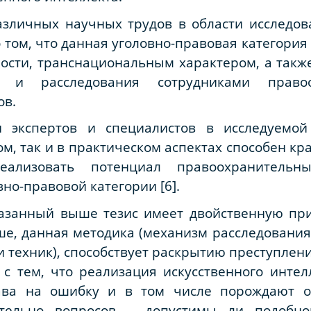
азличных научных трудов в области исследов
о том, что данная уголовно-правовая категори
ости, транснациональным характером, а такж
и расследования сотрудниками правоо
ов.
 экспертов и специалистов в исследуемой 
ом, так и в практическом аспектах способен к
еализовать потенциал правоохранительн
но-правовой категории [6].
казанный выше тезис имеет двойственную при
ше, данная методика (механизм расследовани
 техник), способствует раскрытию преступлени
с тем, что реализация искусственного интел
ва на ошибку и в том числе порождают о
тельно вопросов – допустимы ли подобног