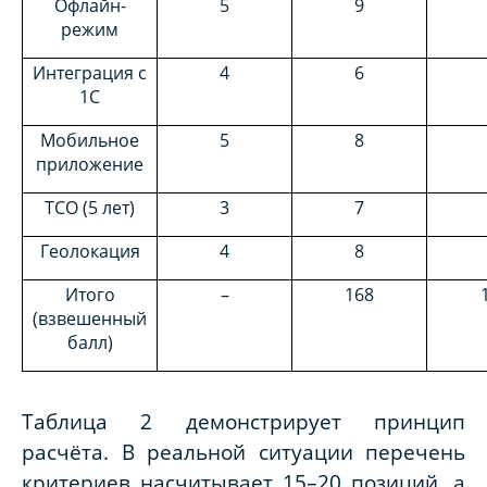
Офлайн-
5
9
режим
Интеграция с
4
6
1С
Мобильное
5
8
приложение
TCO (5 лет)
3
7
Геолокация
4
8
Итого
–
168
(взвешенный
балл)
Таблица 2 демонстрирует принцип
расчёта. В реальной ситуации перечень
критериев насчитывает 15–20 позиций, а