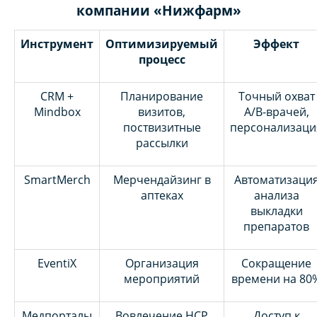
компании «Нижфарм»
Инструмент
Оптимизируемый
Эффект
процесс
CRM +
Планирование
Точный охват
Mindbox
визитов,
A/B-врачей,
поствизитные
персонализаци
рассылки
SmartMerch
Мерчендайзинг в
Автоматизаци
аптеках
анализа
выкладки
препаратов
EventiX
Организация
Сокращение
мероприятий
времени на 80
Медпорталы
Вовлечение HCP
Доступ к