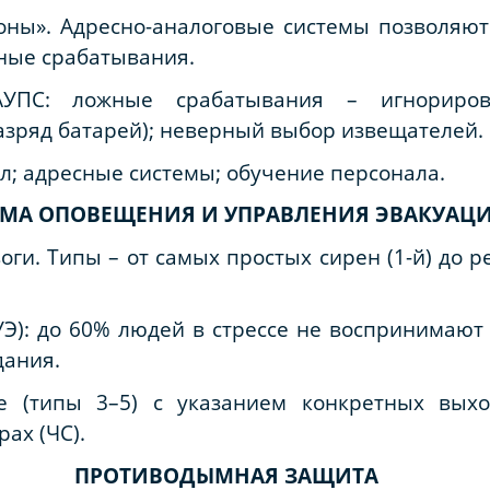
оны». Адресно-аналоговые системы позволяют
ные срабатывания.
АУПС: ложные срабатывания – игнориров
азряд батарей); неверный выбор извещателей.
л; адресные системы; обучение персонала.
ЕМА ОПОВЕЩЕНИЯ И УПРАВЛЕНИЯ ЭВАКУАЦ
ги. Типы – от самых простых сирен (1-й) до р
Э): до 60% людей в стрессе не воспринимают 
дания.
 (типы 3–5) с указанием конкретных вых
ах (ЧС).
ПРОТИВОДЫМНАЯ ЗАЩИТА