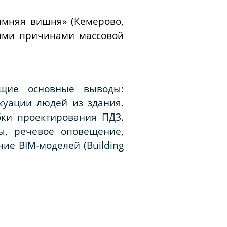
имняя вишня» (Кемерово,
ными причинами массовой
ющие основные выводы:
куации людей из здания.
ки проектирования ПДЗ.
ы, речевое оповещение,
ние BIM-моделей (
Building