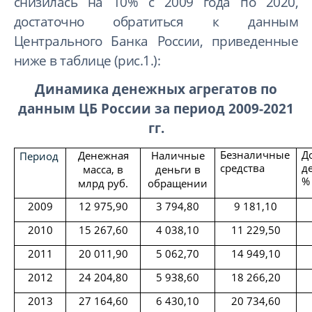
снизилась на 10% с 2009 года по 2020,
достаточно обратиться к данным
Центрального Банка России, приведенные
ниже в таблице (рис.1.):
Динамика денежных агрегатов по
данным ЦБ России за период 2009-2021
гг.
Безналичные
Д
Денежная
Наличные
Период
средства
д
масса, в
деньги в
%
млрд руб.
обращении
2009
12 975,90
3 794,80
9 181,10
2010
15 267,60
4 038,10
11 229,50
2011
20 011,90
5 062,70
14 949,10
2012
24 204,80
5 938,60
18 266,20
2013
27 164,60
6 430,10
20 734,60