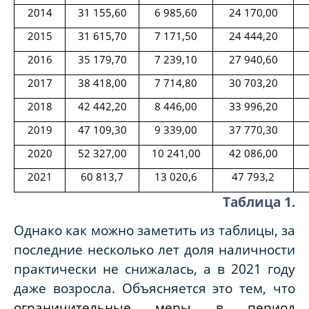
2014
31 155,60
6 985,60
24 170,00
2015
31 615,70
7 171,50
24 444,20
2016
35 179,70
7 239,10
27 940,60
2017
38 418,00
7 714,80
30 703,20
2018
42 442,20
8 446,00
33 996,20
2019
47 109,30
9 339,00
37 770,30
2020
52 327,00
10 241,00
42 086,00
2021
60 813,7
13 020,6
47 793,2
Таблица 1.
Однако как можно заметить из таблицы, за
последние несколько лет доля наличности
практически не снижалась, а в 2021 году
даже возросла. Объясняется это тем, что
ограничительные меры в период