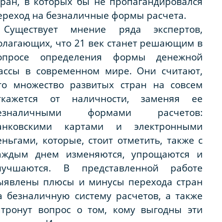
тран, в которых бы не пропагандировался
ереход на безналичные формы расчета.
уществует мнение ряда экспертов,
олагающих, что 21 век станет решающим в
опросе определения формы денежной
ассы в современном мире. Они считают,
то множество развитых стран на совсем
ткажется от наличности, заменяя ее
езналичными формами расчетов:
анковскими картами и электронными
еньгами, которые, стоит отметить, также с
аждым днем изменяются, упрощаются и
лучшаются. В представленной работе
ыявлены плюсы и минусы перехода стран
а безналичную систему расчетов, а также
атронут вопрос о том, кому выгодны эти